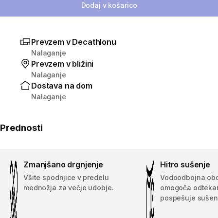
Dodaj v košarico
Prevzem v Decathlonu
Nalaganje
Prevzem v bližini
Nalaganje
Dostava na dom
Nalaganje
Prednosti
Zmanjšano drgnjenje
Hitro sušenje
Všite spodnjice v predelu
Vodoodbojna ob
mednožja za večje udobje.
omogoča odtekan
pospešuje sušen