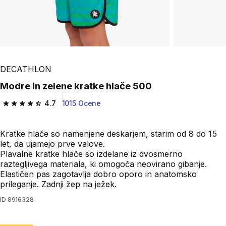
DECATHLON
Modre in zelene kratke hlače 500
4.7
1015 Ocene
4.7 od 5 zvezdic from 1015 ocene
Kratke hlače so namenjene deskarjem, starim od 8 do 15
let, da ujamejo prve valove.
Plavalne kratke hlače so izdelane iz dvosmerno
raztegljivega materiala, ki omogoča neovirano gibanje.
Elastičen pas zagotavlja dobro oporo in anatomsko
prileganje. Zadnji žep na ježek.
ID
8916328