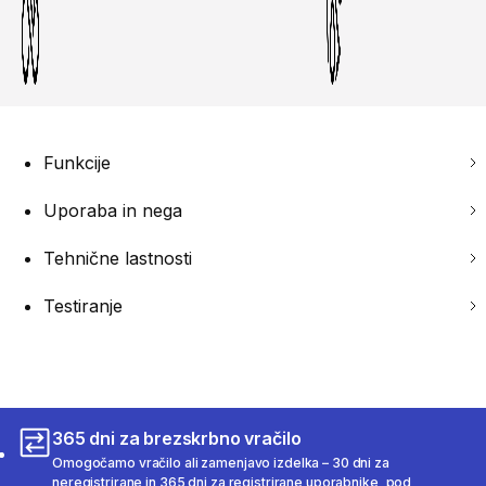
Funkcije
Uporaba in nega
Tehnične lastnosti
Testiranje
365 dni za brezskrbno vračilo
Omogočamo vračilo ali zamenjavo izdelka – 30 dni za
neregistrirane in 365 dni za registrirane uporabnike, pod