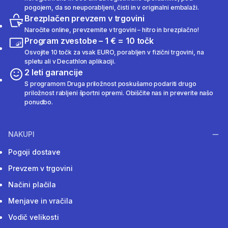
pogojem, da so neuporabljeni, čisti in v originalni embalaži.
Brezplačen prevzem v trgovini
Naročite online, prevzemite v trgovini – hitro in brezplačno!
Program zvestobe – 1 € = 10 točk
Osvojite 10 točk za vsak EURO, porabljen v fizični trgovini, na
spletu ali v Decathlon aplikaciji.
2 leti garancije
S programom Druga priložnost poskušamo podariti drugo
priložnost rabljeni športni opremi. Obiščite nas in preverite našo
ponudbo.
NAKUPI
Pogoji dostave
Prevzem v trgovini
Načini plačila
Menjave in vračila
Vodič velikosti