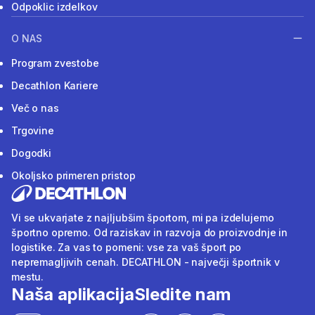
Odpoklic izdelkov
O NAS
Program zvestobe
Decathlon Kariere
Več o nas
Trgovine
Dogodki
Okoljsko primeren pristop
Vi se ukvarjate z najljubšim športom, mi pa izdelujemo
športno opremo. Od raziskav in razvoja do proizvodnje in
logistike. Za vas to pomeni: vse za vaš šport po
nepremagljivih cenah. DECATHLON - največji športnik v
mestu.
Naša aplikacija
Sledite nam