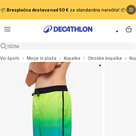
📦
Brezplačna dostava nad 50 €
za standardna naročila! 📦
Meni
Moj
Odpri iskanje
Domov
Vsi športi
Morje in plaža
Kopalke
Otroške kopalke
Kop