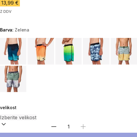
13,99 €
Z DDV
Barva:
Zelena
Choose a variant
velikost
Izberite količino