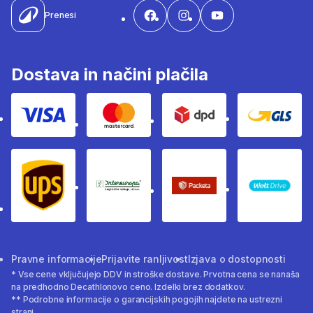
Prenesi
Dostava in načini plačila
Visa
Mastercard
Dpd
Gls
Ups
Intereuropa
Packeta Sledenje pošilj
WOLT
Pravne informacije
Prijavite ranljivost
Izjava o dostopnosti
* Vse cene vključujejo DDV in stroške dostave. Prvotna cena se nanaša
na predhodno Decathlonovo ceno. Izdelki brez dodatkov.
** Podrobne informacije o garancijskih pogojih najdete na ustrezni
strani.