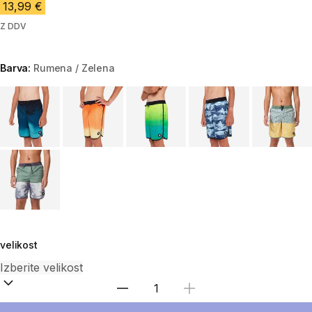
13,99 €
Z DDV
Barva:
Rumena / Zelena
Choose a variant
velikost
Izberite količino