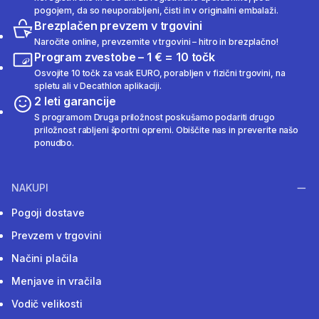
pogojem, da so neuporabljeni, čisti in v originalni embalaži.
Brezplačen prevzem v trgovini
Naročite online, prevzemite v trgovini – hitro in brezplačno!
Program zvestobe – 1 € = 10 točk
Osvojite 10 točk za vsak EURO, porabljen v fizični trgovini, na
spletu ali v Decathlon aplikaciji.
2 leti garancije
S programom Druga priložnost poskušamo podariti drugo
priložnost rabljeni športni opremi. Obiščite nas in preverite našo
ponudbo.
NAKUPI
Pogoji dostave
Prevzem v trgovini
Načini plačila
Menjave in vračila
Vodič velikosti