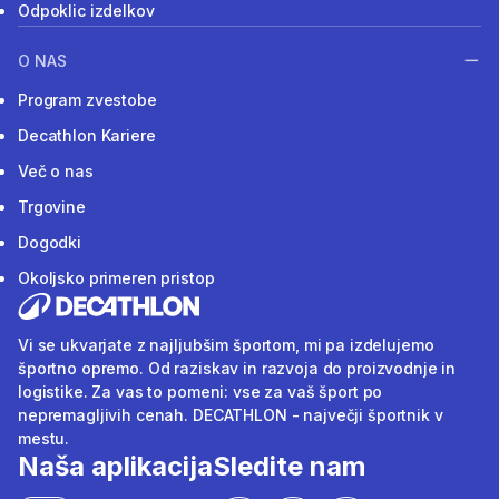
Odpoklic izdelkov
O NAS
Program zvestobe
Decathlon Kariere
Več o nas
Trgovine
Dogodki
Okoljsko primeren pristop
Vi se ukvarjate z najljubšim športom, mi pa izdelujemo
športno opremo. Od raziskav in razvoja do proizvodnje in
logistike. Za vas to pomeni: vse za vaš šport po
nepremagljivih cenah. DECATHLON - največji športnik v
mestu.
Naša aplikacija
Sledite nam