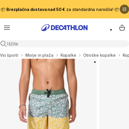
📦
Brezplačna dostava nad 50 €
za standardna naročila! 📦
Meni
Moj
Odpri iskanje
Domov
Vsi športi
Morje in plaža
Kopalke
Otroške kopalke
Kop