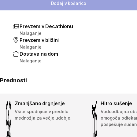
Dodaj v košarico
Prevzem v Decathlonu
Nalaganje
Prevzem v bližini
Nalaganje
Dostava na dom
Nalaganje
Prednosti
Zmanjšano drgnjenje
Hitro sušenje
Všite spodnjice v predelu
Vodoodbojna ob
mednožja za večje udobje.
omogoča odtekan
pospešuje sušen