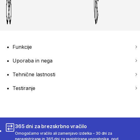
Funkcije
Uporaba in nega
Tehnične lastnosti
Testiranje
365 dni za brezskrbno vračilo
Omogočamo vračilo ali zamenjavo izdelka – 30 dni za
neregistrirane in 365 dni za registrirane uporabnike, pod