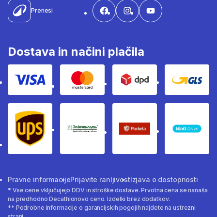
Prenesi
Dostava in načini plačila
Visa
Mastercard
Dpd
Gls
Ups
Intereuropa
Packeta Sledenje pošilj
WOLT
Pravne informacije
Prijavite ranljivost
Izjava o dostopnosti
* Vse cene vključujejo DDV in stroške dostave. Prvotna cena se nanaša
na predhodno Decathlonovo ceno. Izdelki brez dodatkov.
** Podrobne informacije o garancijskih pogojih najdete na ustrezni
strani.