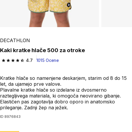
DECATHLON
Kaki kratke hlače 500 za otroke
4.7
1015 Ocene
4.7 od 5 zvezdic from 1015 ocene
Kratke hlače so namenjene deskarjem, starim od 8 do 15
let, da ujamejo prve valove.
Plavalne kratke hlače so izdelane iz dvosmerno
raztegljivega materiala, ki omogoča neovirano gibanje.
Elastičen pas zagotavlja dobro oporo in anatomsko
prileganje. Zadnji žep na ježek.
ID
8976843