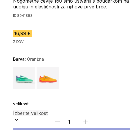
Nogometne čevlje 160 smo ustvarili s poudarkom na
udobju in elastičnosti za njihove prve brce.
ID
8941893
16,99 €
Z DDV
Barva:
Oranžna
Choose a variant
velikost
Izberite količino