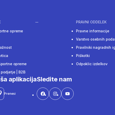
E
PRAVNI ODDELEK
ortne opreme
Pravne informacije
Varstvo osebnih poda
ložnost
Pravilniki nagradnih i
rtica
Piškotki
športne opreme
Odpoklic izdelkov
podjetje | B2B
ša aplikacija
Sledite nam
Prenesi