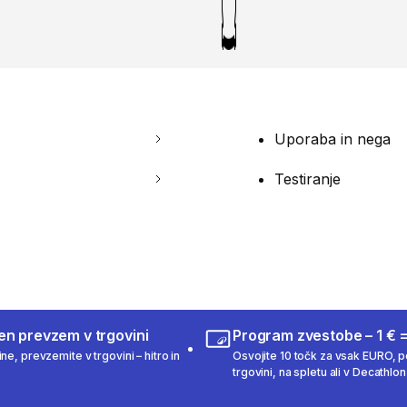
Uporaba in nega
Testiranje
en prevzem v trgovini
Program zvestobe – 1 € =
ne, prevzemite v trgovini – hitro in
Osvojite 10 točk za vsak EURO, po
trgovini, na spletu ali v Decathlon 