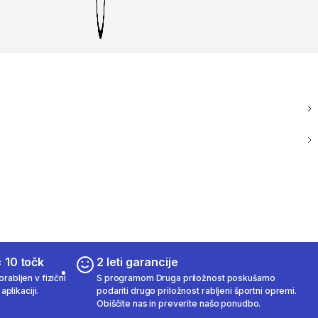
 10 točk
2 leti garancije
rabljen v fizični
S programom Druga priložnost poskušamo
aplikaciji.
podariti drugo priložnost rabljeni športni opremi.
Obiščite nas in preverite našo ponudbo.