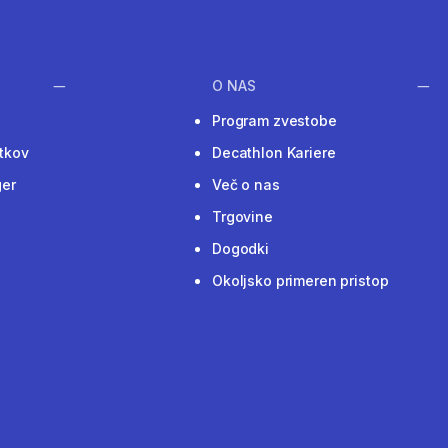
O NAS
Program zvestobe
tkov
Decathlon Kariere
ger
Več o nas
Trgovine
Dogodki
Okoljsko primeren pristop