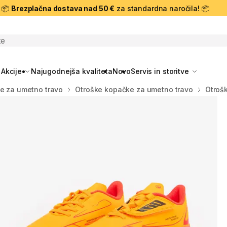
📦
Brezplačna dostava nad 50 €
za standardna naročila! 📦
skanje
Akcije
Najugodnejša kvaliteta
Novo
Servis in storitve
e za umetno travo
Otroške kopačke za umetno travo
Otrošk