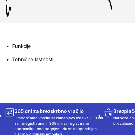
Funkcije
Tehnične lastnosti
365 dni za brezskrbno vračilo
Brezplač
Omogočamo vračilo ali zamenjavo izdelka – 30 dni
Naročite onli
za neregistrirane in 365 dni za registrirane
brezplačno!
uporabnike, pod pogojem, da so neuporabljeni,
čisti in v originalni embalaži.