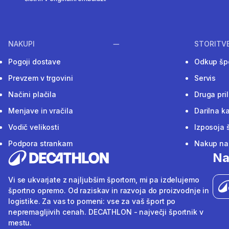
NAKUPI
STORITV
Pogoji dostave
Odkup šp
Prevzem v trgovini
Servis
Načini plačila
Druga pri
Menjave in vračila
Darilna ka
Vodič velikosti
Izposoja 
Podpora strankam
Nakup na 
Na
Vi se ukvarjate z najljubšim športom, mi pa izdelujemo
športno opremo. Od raziskav in razvoja do proizvodnje in
logistike. Za vas to pomeni: vse za vaš šport po
nepremagljivih cenah. DECATHLON - največji športnik v
mestu.