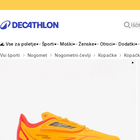
Odpri i
🌊 Vse za poletje
Športi
Moški
Ženske
Otroci
Dodatki
Domov
Vsi športi
Nogomet
Nogometni čevlji
Kopačke
Kopačk