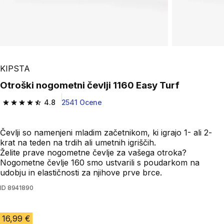
KIPSTA
Otroški nogometni čevlji 1160 Easy Turf
4.8
2541 Ocene
4.8 od 5 zvezdic from 2541 ocene
Čevlji so namenjeni mladim začetnikom, ki igrajo 1- ali 2-
krat na teden na trdih ali umetnih igriščih.
Želite prave nogometne čevlje za vašega otroka?
Nogometne čevlje 160 smo ustvarili s poudarkom na
udobju in elastičnosti za njihove prve brce.
ID
8941890
16,99 €