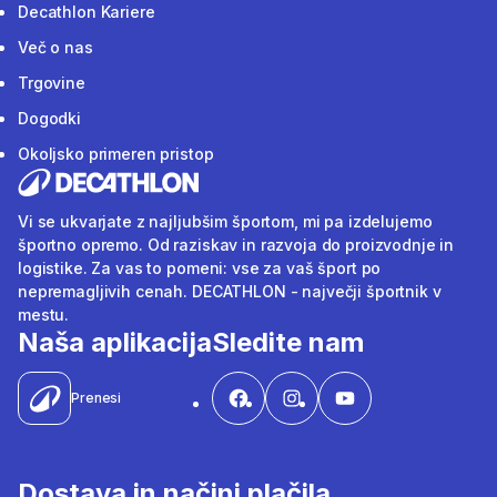
Decathlon Kariere
Več o nas
Trgovine
Dogodki
Okoljsko primeren pristop
Vi se ukvarjate z najljubšim športom, mi pa izdelujemo
športno opremo. Od raziskav in razvoja do proizvodnje in
logistike. Za vas to pomeni: vse za vaš šport po
nepremagljivih cenah. DECATHLON - največji športnik v
mestu.
Naša aplikacija
Sledite nam
Prenesi
Dostava in načini plačila