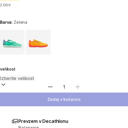
Z DDV
Barva:
Zelena
Choose a variant
velikost
Izberite količino
Dodaj v košarico
Prevzem v Decathlonu
Nalaganje