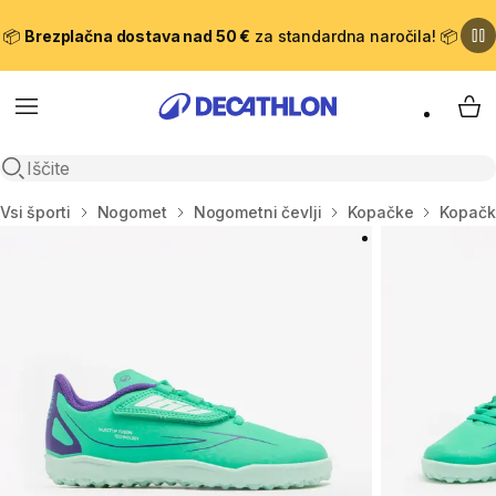
📦
Brezplačna dostava nad 50 €
za standardna naročila! 📦
Meni
Moj
Odpri iskanje
Domov
Vsi športi
Nogomet
Nogometni čevlji
Kopačke
Kopačk