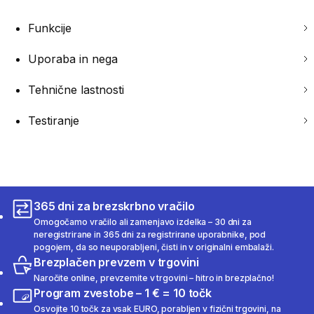
Funkcije
Uporaba in nega
Tehnične lastnosti
Testiranje
365 dni za brezskrbno vračilo
Omogočamo vračilo ali zamenjavo izdelka – 30 dni za
neregistrirane in 365 dni za registrirane uporabnike, pod
pogojem, da so neuporabljeni, čisti in v originalni embalaži.
Brezplačen prevzem v trgovini
Naročite online, prevzemite v trgovini – hitro in brezplačno!
Program zvestobe – 1 € = 10 točk
Osvojite 10 točk za vsak EURO, porabljen v fizični trgovini, na