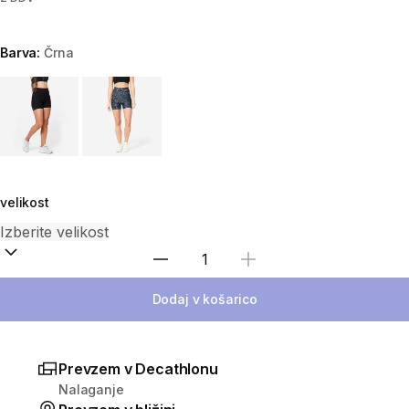
Barva:
Črna
Choose a variant
velikost
Izberite količino
Dodaj v košarico
Prevzem v Decathlonu
Nalaganje