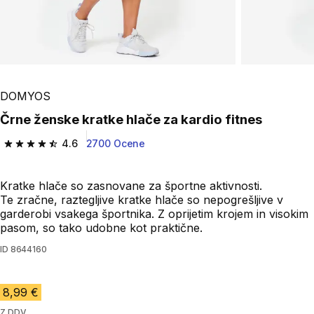
DOMYOS
Črne ženske kratke hlače za kardio fitnes
4.6
2700 Ocene
4.6 od 5 zvezdic from 2700 ocene
Kratke hlače so zasnovane za športne aktivnosti.
Te zračne, raztegljive kratke hlače so nepogrešljive v
garderobi vsakega športnika. Z oprijetim krojem in visokim
pasom, so tako udobne kot praktične.
ID
8644160
8,99 €
Z DDV