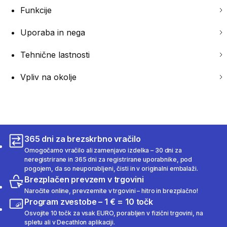
Funkcije
Uporaba in nega
Tehnične lastnosti
Vpliv na okolje
365 dni za brezskrbno vračilo
Omogočamo vračilo ali zamenjavo izdelka – 30 dni za
neregistrirane in 365 dni za registrirane uporabnike, pod
pogojem, da so neuporabljeni, čisti in v originalni embalaži.
Brezplačen prevzem v trgovini
Naročite online, prevzemite v trgovini – hitro in brezplačno!
Program zvestobe – 1 € = 10 točk
Osvojite 10 točk za vsak EURO, porabljen v fizični trgovini, na
spletu ali v Decathlon aplikaciji.