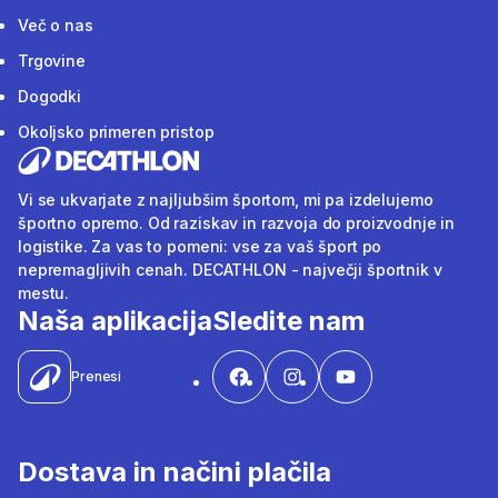
Več o nas
Trgovine
Dogodki
Okoljsko primeren pristop
Vi se ukvarjate z najljubšim športom, mi pa izdelujemo
športno opremo. Od raziskav in razvoja do proizvodnje in
logistike. Za vas to pomeni: vse za vaš šport po
nepremagljivih cenah. DECATHLON - največji športnik v
mestu.
Naša aplikacija
Sledite nam
Prenesi
Dostava in načini plačila