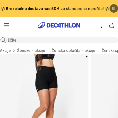
📦
Brezplačna dostava nad 50 €
za standardna naročila! 📦
Meni
Moj
Odpri iskanje
Domov
Akcije
Ženske - akcije
Ženska oblačila - akcije
Ženski sp