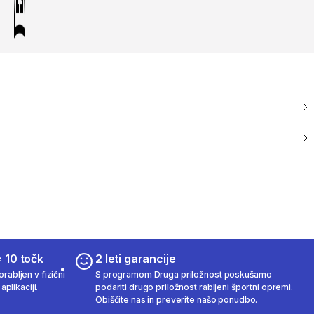
 10 točk
2 leti garancije
rabljen v fizični
S programom Druga priložnost poskušamo
aplikaciji.
podariti drugo priložnost rabljeni športni opremi.
Obiščite nas in preverite našo ponudbo.