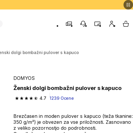
Trgovine
Podporo strankam
Program zvestob
Moj račun
Moj
enski dolgi bombažni pulover s kapuco
DOMYOS
Ženski dolgi bombažni pulover s kapuco
4.7
1239 Ocene
4.7 od 5 zvezdic from 1239 ocene
Brezčasen in moden pulover s kapuco (teža tkanine:
350 g/m²) je obvezen za vse priložnosti. Zasnovano
z veliko pozornostjo do podrobnosti.