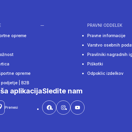
E
PRAVNI ODDELEK
ortne opreme
Pravne informacije
Varstvo osebnih poda
ložnost
Pravilniki nagradnih i
rtica
Piškotki
športne opreme
Odpoklic izdelkov
podjetje | B2B
ša aplikacija
Sledite nam
Prenesi