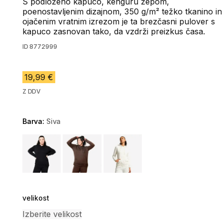
S podloženo kapuco, kenguru žepom,
poenostavljenim dizajnom, 350 g/m² težko tkanino in
ojačenim vratnim izrezom je ta brezčasni pulover s
kapuco zasnovan tako, da vzdrži preizkus časa.
ID
8772999
19,99 €
Z DDV
Barva:
Siva
Choose a variant
velikost