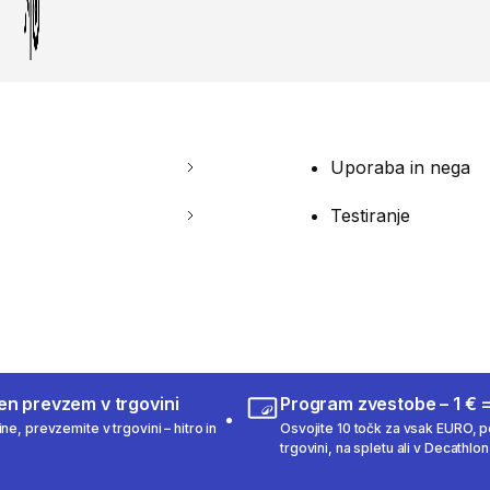
Uporaba in nega
Testiranje
en prevzem v trgovini
Program zvestobe – 1 € =
ne, prevzemite v trgovini – hitro in
Osvojite 10 točk za vsak EURO, po
trgovini, na spletu ali v Decathlon 