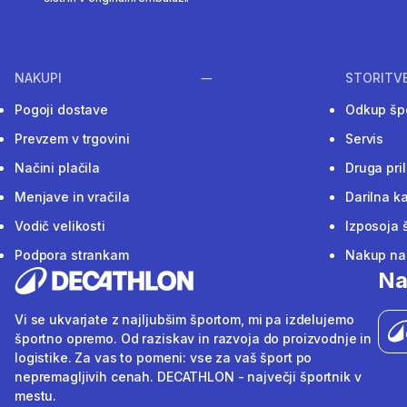
NAKUPI
STORITV
Pogoji dostave
Odkup šp
Prevzem v trgovini
Servis
Načini plačila
Druga pri
Menjave in vračila
Darilna ka
Vodič velikosti
Izposoja 
Podpora strankam
Nakup na 
Na
Vi se ukvarjate z najljubšim športom, mi pa izdelujemo
športno opremo. Od raziskav in razvoja do proizvodnje in
logistike. Za vas to pomeni: vse za vaš šport po
nepremagljivih cenah. DECATHLON - največji športnik v
mestu.