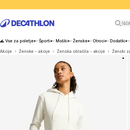
Odpri i
🌊 Vse za poletje
Športi
Moški
Ženske
Otroci
Dodatki
Domov
Akcije
Ženske - akcije
Ženska oblačila - akcije
Ženski zg