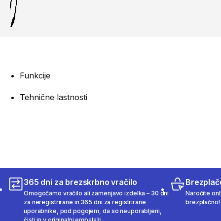
Funkcije
Tehnične lastnosti
365 dni za brezskrbno vračilo
Brezplač
Omogočamo vračilo ali zamenjavo izdelka – 30 dni
Naročite onli
za neregistrirane in 365 dni za registrirane
brezplačno!
uporabnike, pod pogojem, da so neuporabljeni,
čisti in v originalni embalaži.