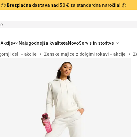
📦
Brezplačna dostava nad 50 €
za standardna naročila! 📦
skanje
Akcije
Najugodnejša kvaliteta
Novo
Servis in storitve
ornji deli - akcije
Ženske majice z dolgimi rokavi - akcije
Ž