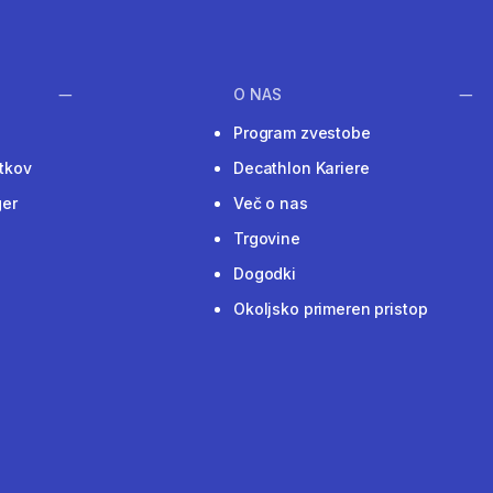
O NAS
Program zvestobe
tkov
Decathlon Kariere
ger
Več o nas
Trgovine
Dogodki
Okoljsko primeren pristop