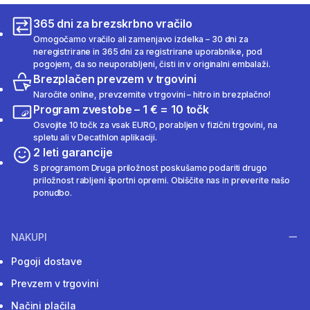
365 dni za brezskrbno vračilo
Omogočamo vračilo ali zamenjavo izdelka – 30 dni za
neregistrirane in 365 dni za registrirane uporabnike, pod
pogojem, da so neuporabljeni, čisti in v originalni embalaži.
Brezplačen prevzem v trgovini
Naročite online, prevzemite v trgovini – hitro in brezplačno!
Program zvestobe – 1 € = 10 točk
Osvojite 10 točk za vsak EURO, porabljen v fizični trgovini, na
spletu ali v Decathlon aplikaciji.
2 leti garancije
S programom Druga priložnost poskušamo podariti drugo
priložnost rabljeni športni opremi. Obiščite nas in preverite našo
ponudbo.
NAKUPI
Pogoji dostave
Prevzem v trgovini
Načini plačila