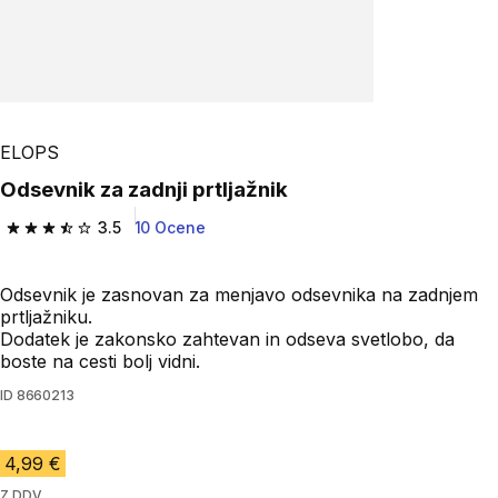
ELOPS
Odsevnik za zadnji prtljažnik
3.5
10 Ocene
3.5 od 5 zvezdic from 10 ocene
Odsevnik je zasnovan za menjavo odsevnika na zadnjem
prtljažniku.
Dodatek je zakonsko zahtevan in odseva svetlobo, da
boste na cesti bolj vidni.
ID
8660213
4,99 €
Z DDV