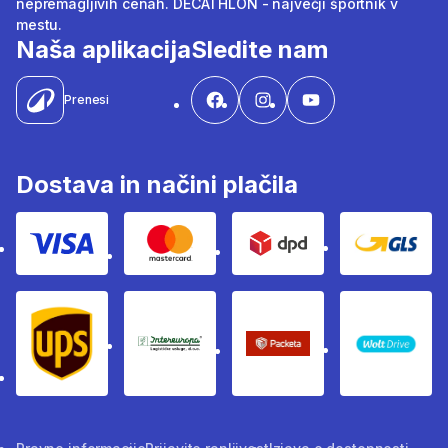
nepremagljivih cenah. DECATHLON - največji športnik v
mestu.
Naša aplikacija
Sledite nam
Prenesi
Dostava in načini plačila
Visa
Mastercard
Dpd
Gls
Ups
Intereuropa
Packeta Sledenje pošilj
WOLT