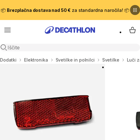
📦
Brezplačna dostava nad 50 €
za standardna naročila! 📦
Meni
Moj
Odpri iskanje
Domov
Dodatki
Elektronika
Svetilke in polnilci
Svetilke
Luči 