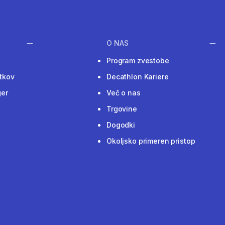
O NAS
Program zvestobe
tkov
Decathlon Kariere
ger
Več o nas
Trgovine
Dogodki
Okoljsko primeren pristop