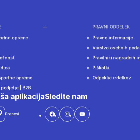
E
PRAVNI ODDELEK
ortne opreme
Pravne informacije
Varstvo osebnih poda
ložnost
Pravilniki nagradnih i
rtica
Piškotki
športne opreme
Odpoklic izdelkov
podjetje | B2B
ša aplikacija
Sledite nam
Prenesi