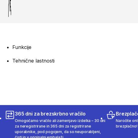
Funkcije
Tehnične lastnosti
365 dni za brezskrbno vračilo
Brezplač
Omogočamo vračilo ali zamenjavo izdelka – 30 dni
Naročite onli
za neregistrirane in 365 dni za registrirane
brezplačno!
uporabnike, pod pogojem, da so neuporabljeni,
čisti in v originalni embalaži.