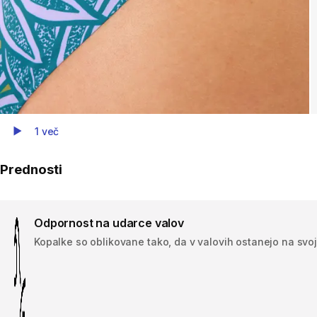
1 več
Play Video
Prednosti
Odpornost na udarce valov
Kopalke so oblikovane tako, da v valovih ostanejo na svo