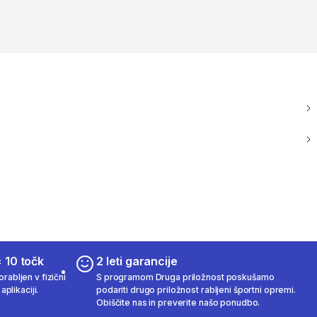
 10 točk
2 leti garancije
rabljen v fizični
S programom Druga priložnost poskušamo
aplikaciji.
podariti drugo priložnost rabljeni športni opremi.
Obiščite nas in preverite našo ponudbo.