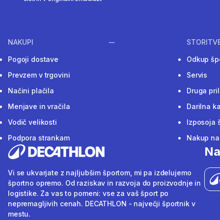
NAKUPI
STORITV
Pogoji dostave
Odkup šp
Prevzem v trgovini
Servis
Načini plačila
Druga pri
Menjave in vračila
Darilna ka
Vodič velikosti
Izposoja 
Podpora strankam
Nakup na 
Na
Vi se ukvarjate z najljubšim športom, mi pa izdelujemo
športno opremo. Od raziskav in razvoja do proizvodnje in
logistike. Za vas to pomeni: vse za vaš šport po
nepremagljivih cenah. DECATHLON - največji športnik v
mestu.