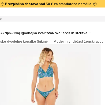
📦
Brezplačna dostava nad 50 €
za standardna naročila! 📦
skanje
Akcije
Najugodnejša kvaliteta
Novo
Servis in storitve
ske dvodelne kopalke (bikini)
Moder in vijoličast ženski spodn