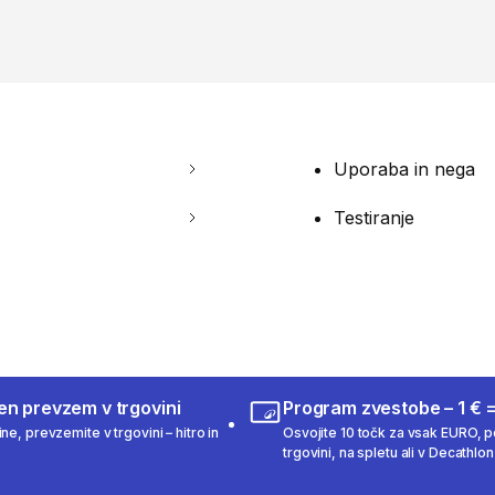
Uporaba in nega
Testiranje
en prevzem v trgovini
Program zvestobe – 1 € =
ne, prevzemite v trgovini – hitro in
Osvojite 10 točk za vsak EURO, po
trgovini, na spletu ali v Decathlon 