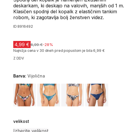
deskarkam, ki deskajo na valovih, manjših od 1 m.
Klasičen spodnji del kopalk z elastičnim tankim
robom, ki zagotavlja bolj ženstven videz.
ID
8916492
4,99 €
Cena pred znižanjem
6,99 €
-28%
Najnižja cena v 30 dneh pred popustom je bila 6,99 €
Z DDV
Barva:
Vijolična
Choose a variant
velikost