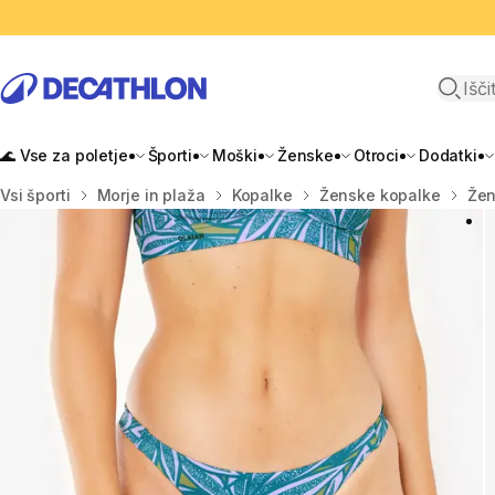
Odpri i
🌊 Vse za poletje
Športi
Moški
Ženske
Otroci
Dodatki
Domov
Vsi športi
Morje in plaža
Kopalke
Ženske kopalke
Žen