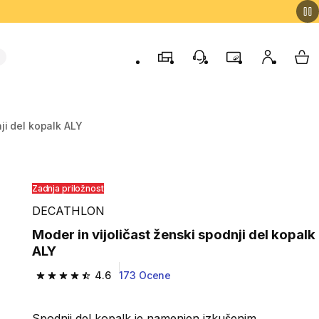
Trgovine
Podporo strankam
Program zvestob
Moj račun
Moj
ji del kopalk ALY
Zadnja priložnost
DECATHLON
Moder in vijoličast ženski spodnji del kopalk
ALY
4.6
173 Ocene
4.6 od 5 zvezdic from 173 ocene
Spodnji del kopalk je namenjen izkušenim