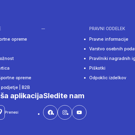
E
PRAVNI ODDELEK
ortne opreme
Pravne informacije
Varstvo osebnih poda
ložnost
Pravilniki nagradnih i
rtica
Piškotki
športne opreme
Odpoklic izdelkov
podjetje | B2B
ša aplikacija
Sledite nam
Prenesi