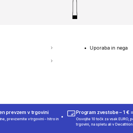
Uporaba in nega
en prevzem v trgovini
Program zvestobe – 1 € =
ne, prevzemite v trgovini – hitro in
Osvojite 10 točk za vsak EURO, po
trgovini, na spletu ali v Decathlon 