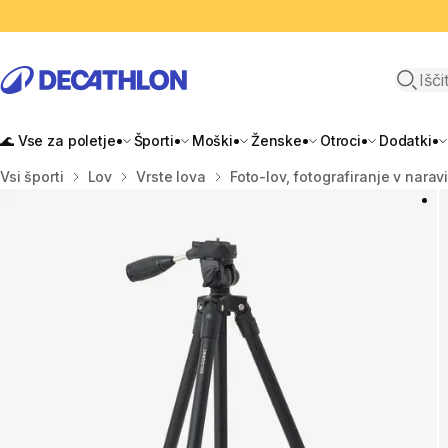
Odpri i
🌊 Vse za poletje
Športi
Moški
Ženske
Otroci
Dodatki
Domov
Vsi športi
Lov
Vrste lova
Foto-lov, fotografiranje v narav