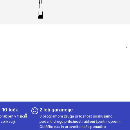
 10 točk
2 leti garancije
rabljen v fizični
S programom Druga priložnost poskušamo
aplikaciji.
podariti drugo priložnost rabljeni športni opremi.
Obiščite nas in preverite našo ponudbo.