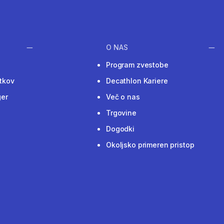
O NAS
Program zvestobe
tkov
Decathlon Kariere
ger
Več o nas
Trgovine
Dogodki
Okoljsko primeren pristop