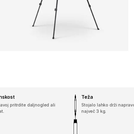
nskost
Teža
avoj pritrdite daljnogled ali
Stojalo lahko drži naprav
t.
največ 3 kg.