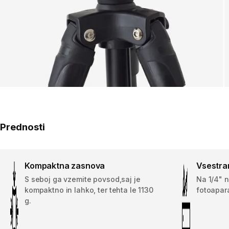
Prednosti
Kompaktna zasnova
Vsestra
S seboj ga vzemite povsod,saj je
Na 1/4" n
kompaktno in lahko, ter tehta le 1130
fotoapara
g.