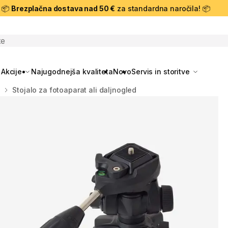
📦
Brezplačna dostava nad 50 €
za standardna naročila! 📦
skanje
Akcije
Najugodnejša kvaliteta
Novo
Servis in storitve
i
Stojalo za fotoaparat ali daljnogled