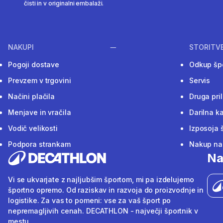
čisti in v originalni embalaži.
NAKUPI
STORITV
Pogoji dostave
Odkup šp
Prevzem v trgovini
Servis
Načini plačila
Druga pri
Menjave in vračila
Darilna ka
Vodič velikosti
Izposoja 
Podpora strankam
Nakup na 
Na
Vi se ukvarjate z najljubšim športom, mi pa izdelujemo
športno opremo. Od raziskav in razvoja do proizvodnje in
logistike. Za vas to pomeni: vse za vaš šport po
nepremagljivih cenah. DECATHLON - največji športnik v
mestu.