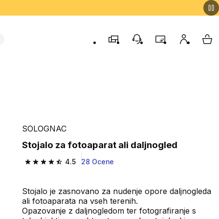
Trgovine
Podporo strankam
Program zvestob
Moj račun
Moj
SOLOGNAC
Stojalo za fotoaparat ali daljnogled
4.5
28 Ocene
4.5 od 5 zvezdic from 28 ocene
Stojalo je zasnovano za nudenje opore daljnogleda
ali fotoaparata na vseh terenih.
Opazovanje z daljnogledom ter fotografiranje s