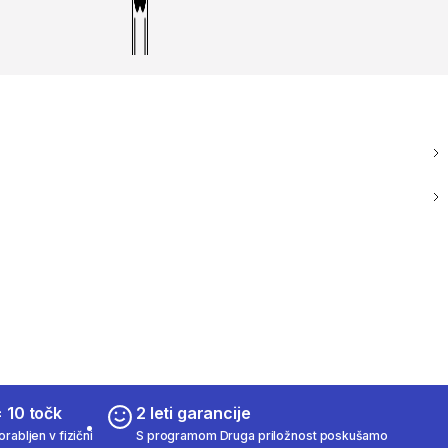
 10 točk
2 leti garancije
rabljen v fizični
S programom Druga priložnost poskušamo