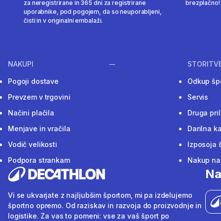
za neregistrirane in 365 dni za registrirane
brezplačno!
uporabnike, pod pogojem, da so neuporabljeni,
čisti in v originalni embalaži.
NAKUPI
STORITV
Pogoji dostave
Odkup šp
Prevzem v trgovini
Servis
Načini plačila
Druga pri
Menjave in vračila
Darilna ka
Vodič velikosti
Izposoja 
Podpora strankam
Nakup na 
Na
Vi se ukvarjate z najljubšim športom, mi pa izdelujemo
športno opremo. Od raziskav in razvoja do proizvodnje in
logistike. Za vas to pomeni: vse za vaš šport po