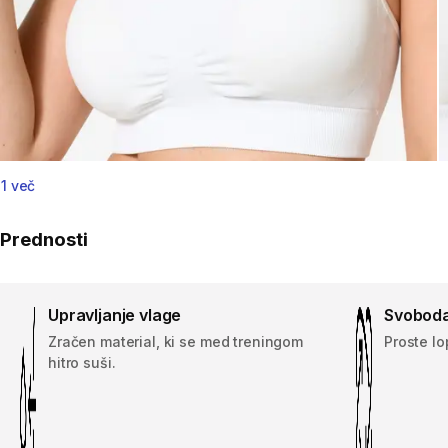
1 več
Prednosti
Upravljanje vlage
Svoboda
Zračen material, ki se med treningom
Proste l
hitro suši.