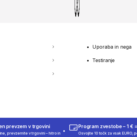
Uporaba in nega
Testiranje
en prevzem v trgovini
Program zvestobe – 1 € =
ne, prevzemite v trgovini – hitro in
Osvojite 10 točk za vsak EURO, po