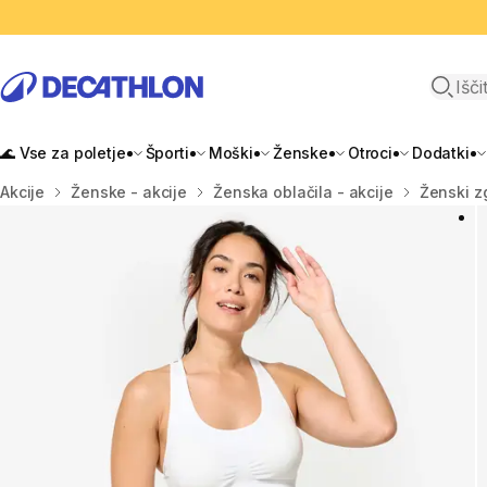
Odpri i
🌊 Vse za poletje
Športi
Moški
Ženske
Otroci
Dodatki
Domov
Akcije
Ženske - akcije
Ženska oblačila - akcije
Ženski zg