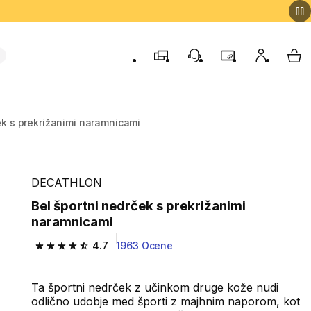
Trgovine
Podporo strankam
Program zvestob
Moj račun
Moj
ek s prekrižanimi naramnicami
DECATHLON
Bel športni nedrček s prekrižanimi
naramnicami
4.7
1963 Ocene
4.7 od 5 zvezdic from 1963 ocene
Ta športni nedrček z učinkom druge kože nudi
odlično udobje med športi z majhnim naporom, kot