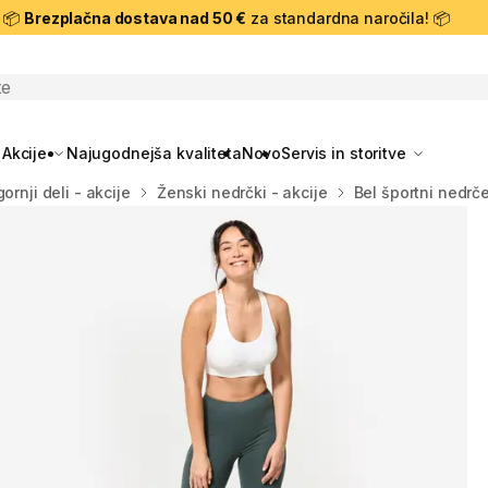
📦
Brezplačna dostava nad 50 €
za standardna naročila! 📦
skanje
Akcije
Najugodnejša kvaliteta
Novo
Servis in storitve
ornji deli - akcije
Ženski nedrčki - akcije
Bel športni nedrč