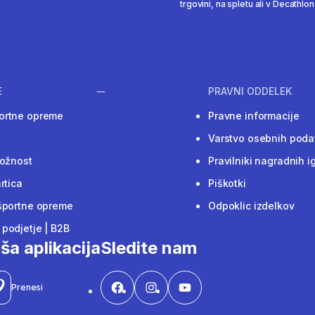
trgovini, na spletu ali v Decathlon 
E
PRAVNI ODDELEK
ortne opreme
Pravne informacije
Varstvo osebnih poda
ložnost
Pravilniki nagradnih i
rtica
Piškotki
športne opreme
Odpoklic izdelkov
podjetje | B2B
ša aplikacija
Sledite nam
Prenesi