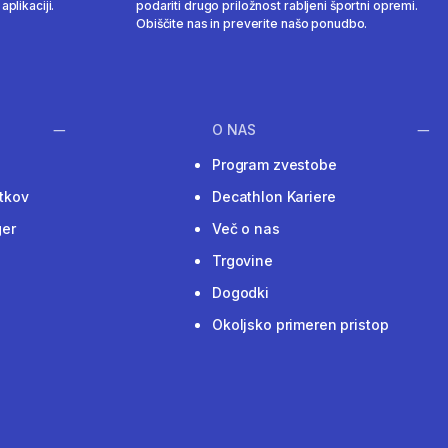
aplikaciji.
podariti drugo priložnost rabljeni športni opremi.
Obiščite nas in preverite našo ponudbo.
O NAS
Program zvestobe
tkov
Decathlon Kariere
ger
Več o nas
Trgovine
Dogodki
Okoljsko primeren pristop