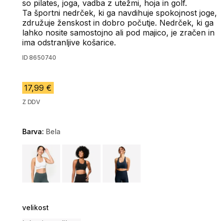
so pilates, joga, vadba z utežmi, hoja in golf.
Ta športni nedrček, ki ga navdihuje spokojnost joge,
združuje ženskost in dobro počutje. Nedrček, ki ga
lahko nosite samostojno ali pod majico, je zračen in
ima odstranljive košarice.
ID
8650740
17,99 €
Z DDV
Barva:
Bela
Choose a variant
velikost