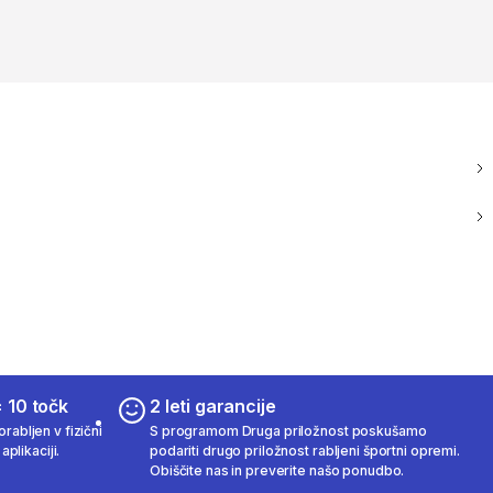
 10 točk
2 leti garancije
rabljen v fizični
S programom Druga priložnost poskušamo
aplikaciji.
podariti drugo priložnost rabljeni športni opremi.
Obiščite nas in preverite našo ponudbo.