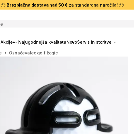
📦
Brezplačna dostava nad 50 €
za standardna naročila! 📦
skanje
Akcije
Najugodnejša kvaliteta
Novo
Servis in storitve
e
Označevalec golf žogic