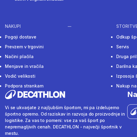
NAKUPI
STORITV
Pogoji dostave
Odkup šp
Prevzem v trgovini
Servis
Načini plačila
Druga pri
Menjave in vračila
Darilna ka
Vodič velikosti
Izposoja 
Podpora strankam
Nakup na 
Na
Vi se ukvarjate z najljubšim športom, mi pa izdelujemo
športno opremo. Od raziskav in razvoja do proizvodnje in
logistike. Za vas to pomeni: vse za vaš šport po
nepremagljivih cenah. DECATHLON - največji športnik v
mestu.