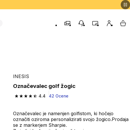
Trgovine
Podporo strankam
Program zvestob
Moj račun
Moj
INESIS
Označevalec golf žogic
4.4
42 Ocene
4.4 od 5 zvezdic from 42 ocene
Označevalec je namenjen golfistom, ki hočejo
označiti oziroma personalizirati svojo žogico.Prodaja
se z markerjem Sharpie.