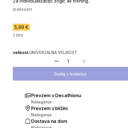
Za individualizacijo žogic ali trening.
ID
8654301
5,99 €
Z DDV
velikost:
UNIVERZALNA VELIKOST
Izberite količino
Dodaj v košarico
Prevzem v Decathlonu
Nalaganje
Prevzem v bližini
Nalaganje
Dostava na dom
Nalaganje