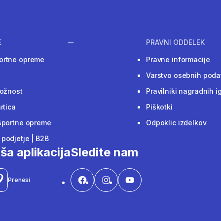
E
PRAVNI ODDELEK
ortne opreme
Pravne informacije
Varstvo osebnih poda
ložnost
Pravilniki nagradnih i
rtica
Piškotki
športne opreme
Odpoklic izdelkov
podjetje | B2B
ša aplikacija
Sledite nam
Prenesi