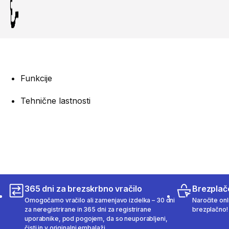
Funkcije
Tehnične lastnosti
365 dni za brezskrbno vračilo
Brezplač
Omogočamo vračilo ali zamenjavo izdelka – 30 dni
Naročite onli
za neregistrirane in 365 dni za registrirane
brezplačno!
uporabnike, pod pogojem, da so neuporabljeni,
čisti in v originalni embalaži.