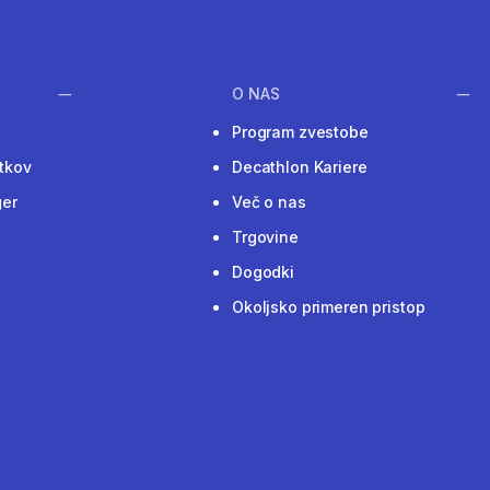
O NAS
Program zvestobe
tkov
Decathlon Kariere
ger
Več o nas
Trgovine
Dogodki
Okoljsko primeren pristop