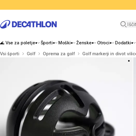
Odpri i
🌊 Vse za poletje
Športi
Moški
Ženske
Otroci
Dodatki
Domov
Vsi športi
Golf
Oprema za golf
Golf markerji in divot vilic