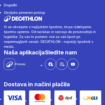
Dogodki
Okoljsko primeren pristop
Vi se ukvarjate z najljubšim športom, mi pa izdelujemo
športno opremo. Od raziskav in razvoja do proizvodnje in
logistike. Za vas to pomeni: vse za vaš šport po
nepremagljivih cenah. DECATHLON - največji športnik v
mestu.
Naša aplikacija
Sledite nam
Prenesi
Dostava in načini plačila
Visa
Mastercard
Dpd
Gls