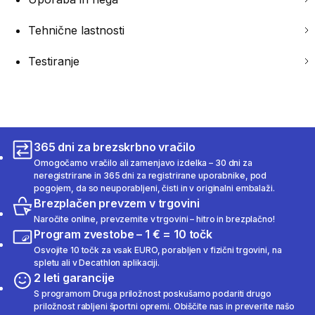
Tehnične lastnosti
Testiranje
365 dni za brezskrbno vračilo
Omogočamo vračilo ali zamenjavo izdelka – 30 dni za
neregistrirane in 365 dni za registrirane uporabnike, pod
pogojem, da so neuporabljeni, čisti in v originalni embalaži.
Brezplačen prevzem v trgovini
Naročite online, prevzemite v trgovini – hitro in brezplačno!
Program zvestobe – 1 € = 10 točk
Osvojite 10 točk za vsak EURO, porabljen v fizični trgovini, na
spletu ali v Decathlon aplikaciji.
2 leti garancije
S programom Druga priložnost poskušamo podariti drugo
priložnost rabljeni športni opremi. Obiščite nas in preverite našo