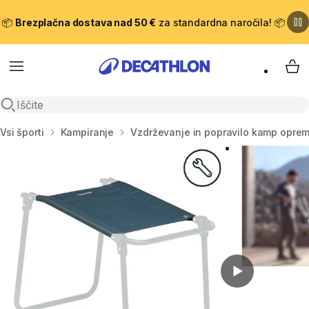
📦
Brezplačna dostava nad 50 €
za standardna naročila! 📦
Meni
Moj
Odpri iskanje
Domov
Vsi športi
Kampiranje
Vzdrževanje in popravilo kamp opre