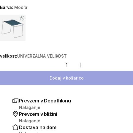
Barva:
Modra
Choose a variant
velikost:
UNIVERZALNA VELIKOST
Izberite količino
Dodaj v košarico
Prevzem v Decathlonu
Nalaganje
Prevzem v bližini
Nalaganje
Dostava na dom