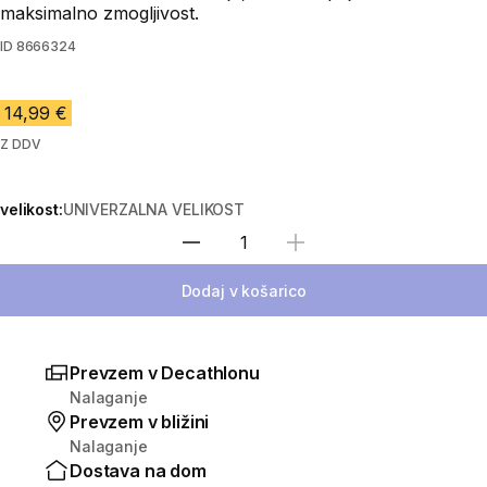
maksimalno zmogljivost.
ID
8666324
14,99 €
Z DDV
velikost:
UNIVERZALNA VELIKOST
Izberite količino
Dodaj v košarico
Prevzem v Decathlonu
Nalaganje
Prevzem v bližini
Nalaganje
Dostava na dom