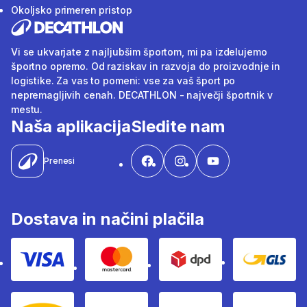
Okoljsko primeren pristop
Vi se ukvarjate z najljubšim športom, mi pa izdelujemo
športno opremo. Od raziskav in razvoja do proizvodnje in
logistike. Za vas to pomeni: vse za vaš šport po
nepremagljivih cenah. DECATHLON - največji športnik v
mestu.
Naša aplikacija
Sledite nam
Prenesi
Dostava in načini plačila
Visa
Mastercard
Dpd
Gls