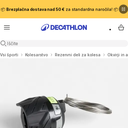
📦
Brezplačna dostava nad 50 €
za standardna naročila! 📦
Meni
Moj
Odpri iskanje
Domov
Vsi športi
Kolesarstvo
Rezervni deli za kolesa
Okvirji in 