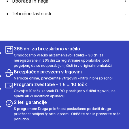
Uporaba in nega
Tehnične lastnosti
365 dni za brezskrbno vračilo
Omogočamo vračilo ali zamenjavo izdelka – 30 dni za
neregistrirane in 365 dni za registrirane uporabnike, pod
pogojem, da so neuporabljeni, čisti in v originalni embalaži.
Brezplačen prevzem v trgovini
Naročite online, prevzemite v trgovini – hitro in brezplačno!
Program zvestobe – 1 € = 10 točk
Osvojite 10 točk za vsak EURO, porabljen v fizični trgovini, na
spletu ali v Decathlon aplikaciji.
2 leti garancije
S programom Druga priložnost poskušamo podariti drugo
priložnost rabljeni športni opremi. Obiščite nas in preverite našo
ponudbo.