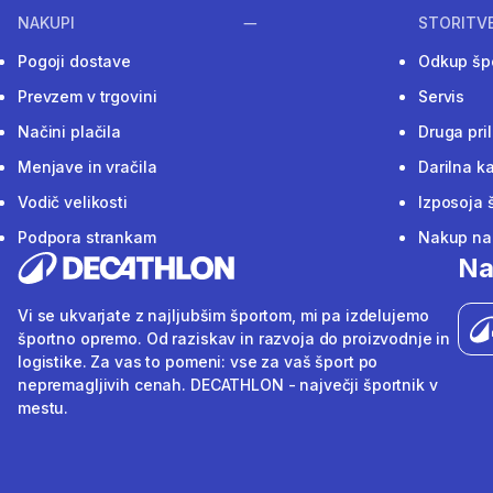
NAKUPI
STORITV
Pogoji dostave
Odkup šp
Prevzem v trgovini
Servis
Načini plačila
Druga pri
Menjave in vračila
Darilna ka
Vodič velikosti
Izposoja 
Podpora strankam
Nakup na 
Na
Vi se ukvarjate z najljubšim športom, mi pa izdelujemo
športno opremo. Od raziskav in razvoja do proizvodnje in
logistike. Za vas to pomeni: vse za vaš šport po
nepremagljivih cenah. DECATHLON - največji športnik v
mestu.