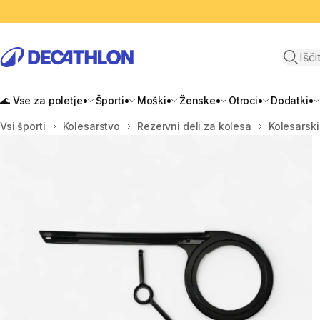
Odpri i
🌊 Vse za poletje
Športi
Moški
Ženske
Otroci
Dodatki
Domov
Vsi športi
Kolesarstvo
Rezervni deli za kolesa
Kolesarski