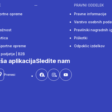
E
PRAVNI ODDELEK
ortne opreme
Pravne informacije
Varstvo osebnih poda
ložnost
Pravilniki nagradnih i
rtica
Piškotki
športne opreme
Odpoklic izdelkov
podjetje | B2B
ša aplikacija
Sledite nam
Prenesi