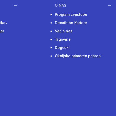
O NAS
Program zvestobe
tkov
Decathlon Kariere
ger
Več o nas
Trgovine
Dogodki
Okoljsko primeren pristop