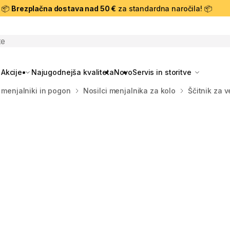
📦
Brezplačna dostava nad 50 €
za standardna naročila! 📦
skanje
Akcije
Najugodnejša kvaliteta
Novo
Servis in storitve
 menjalniki in pogon
Nosilci menjalnika za kolo
Ščitnik za 