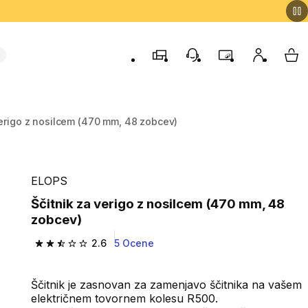
Trgovine
Podporo strankam
Program zvestob
Moj račun
Moj
verigo z nosilcem (470 mm, 48 zobcev)
ELOPS
Ščitnik za verigo z nosilcem (470 mm, 48
zobcev)
2.6
5 Ocene
2.6 od 5 zvezdic from 5 ocene
Ščitnik je zasnovan za zamenjavo ščitnika na vašem
električnem tovornem kolesu R500.