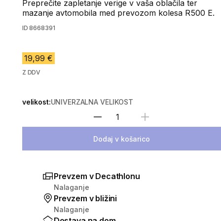
Preprečite zapletanje verige v vaša oblačila ter
mazanje avtomobila med prevozom kolesa R500 E.
ID
8668391
19,99 €
Z DDV
velikost:
UNIVERZALNA VELIKOST
Izberite količino
Dodaj v košarico
Prevzem v Decathlonu
Nalaganje
Prevzem v bližini
Nalaganje
Dostava na dom