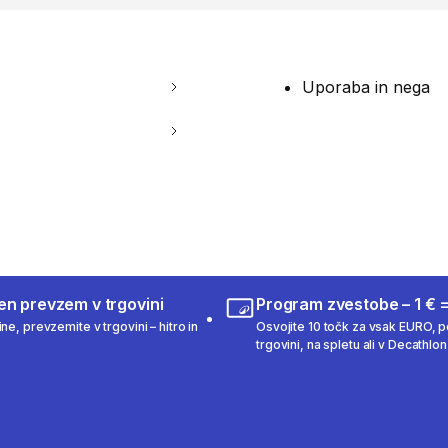
Uporaba in nega
en prevzem v trgovini
Program zvestobe – 1 € =
ne, prevzemite v trgovini – hitro in
Osvojite 10 točk za vsak EURO, po
trgovini, na spletu ali v Decathlon 