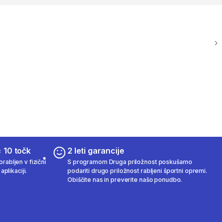
 10 točk
2 leti garancije
rabljen v fizični
S programom Druga priložnost poskušamo
aplikaciji.
podariti drugo priložnost rabljeni športni opremi.
Obiščite nas in preverite našo ponudbo.