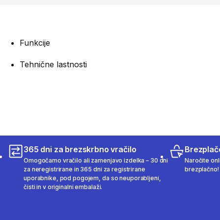
Funkcije
Tehnične lastnosti
365 dni za brezskrbno vračilo
Brezplač
Omogočamo vračilo ali zamenjavo izdelka – 30 dni
Naročite onli
za neregistrirane in 365 dni za registrirane
brezplačno!
uporabnike, pod pogojem, da so neuporabljeni,
čisti in v originalni embalaži.