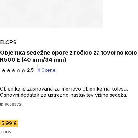
ELOPS
Objemka sedežne opore z ročico za tovorno kolo
R500 E (40 mm/34 mm)
2.5
4 Ocene
2.5 od 5 zvezdic from 4 ocene
Objemka je zasnovana za menjavo objemke na kolesu.
Osnovni dodatek za ustrezno nastavitev višine sedeža.
ID
8668372
5,99 €
Z DDV