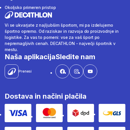
Okoljsko primeren pristop
Vi se ukvarjate z najljubšim športom, mi pa izdelujemo
športno opremo. Od raziskav in razvoja do proizvodnje in
logistike. Za vas to pomeni: vse za vaš šport po
nepremagljivih cenah. DECATHLON - največji športnik v
mestu.
Naša aplikacija
Sledite nam
Prenesi
Dostava in načini plačila
Visa
Mastercard
Dpd
Gls