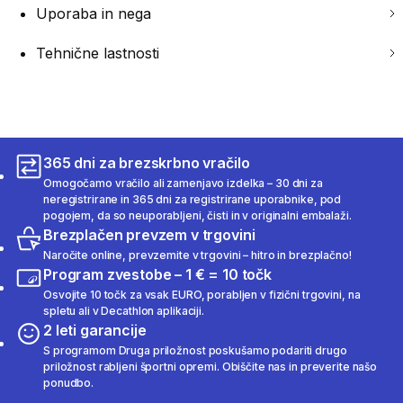
Uporaba in nega
Tehnične lastnosti
365 dni za brezskrbno vračilo
Omogočamo vračilo ali zamenjavo izdelka – 30 dni za
neregistrirane in 365 dni za registrirane uporabnike, pod
pogojem, da so neuporabljeni, čisti in v originalni embalaži.
Brezplačen prevzem v trgovini
Naročite online, prevzemite v trgovini – hitro in brezplačno!
Program zvestobe – 1 € = 10 točk
Osvojite 10 točk za vsak EURO, porabljen v fizični trgovini, na
spletu ali v Decathlon aplikaciji.
2 leti garancije
S programom Druga priložnost poskušamo podariti drugo
priložnost rabljeni športni opremi. Obiščite nas in preverite našo
ponudbo.