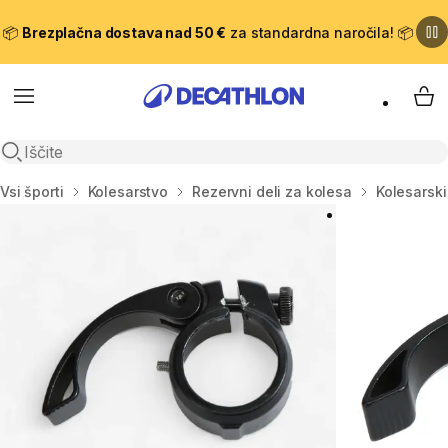
📦
Brezplačna dostava nad 50 €
za standardna naročila! 📦
Meni
Moj
Odpri iskanje
Domov
Vsi športi
Kolesarstvo
Rezervni deli za kolesa
Kolesarski