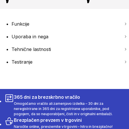
Funkcije
Uporaba in nega
Tehnične lastnosti
Testiranje
365 dni za brezskrbno vračilo
Omogočamo vračilo ali zamenjavo izdelka – 30 dni za
neregistrirane in 365 dni za registrirane uporabnike, pod
pogojem, da so neuporabljeni, čisti in v originalni embalaži.
Brezplačen prevzem v trgovini
Naročite online, prevzemite v trgovini – hitro in brezplačno!