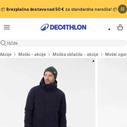
📦
Brezplačna dostava nad 50 €
za standardna naročila! 📦
Meni
Moj
Odpri iskanje
Domov
Akcije
Moški - akcije
Moška oblačila - akcije
Moški zgorn