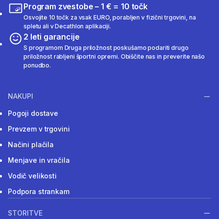
Program zvestobe – 1 € = 10 točk
Osvojite 10 točk za vsak EURO, porabljen v fizični trgovini, na
spletu ali v Decathlon aplikaciji.
2 leti garancije
S programom Druga priložnost poskušamo podariti drugo
priložnost rabljeni športni opremi. Obiščite nas in preverite našo
ponudbo.
NAKUPI
Pogoji dostave
Prevzem v trgovini
Načini plačila
Menjave in vračila
Vodič velikosti
Podpora strankam
STORITVE