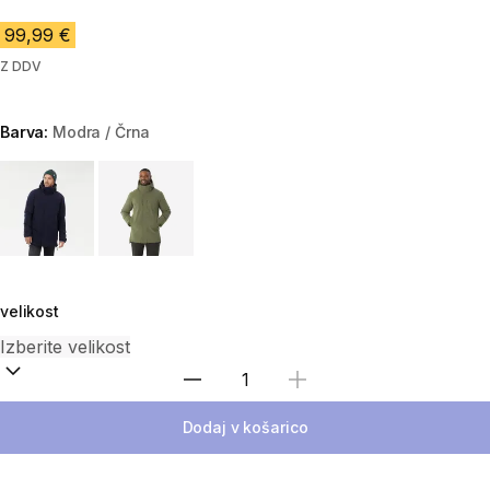
99,99 €
Z DDV
Barva:
Modra / Črna
Choose a variant
velikost
Izberite količino
Dodaj v košarico