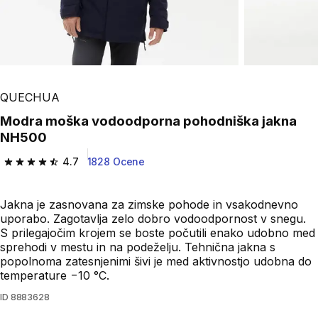
QUECHUA
Modra moška vodoodporna pohodniška jakna
NH500
4.7
1828 Ocene
4.7 od 5 zvezdic from 1828 ocene
Jakna je zasnovana za zimske pohode in vsakodnevno
uporabo. Zagotavlja zelo dobro vodoodpornost v snegu.
S prilegajočim krojem se boste počutili enako udobno med
sprehodi v mestu in na podeželju. Tehnična jakna s
popolnoma zatesnjenimi šivi je med aktivnostjo udobna do
temperature −10 °C.
ID
8883628