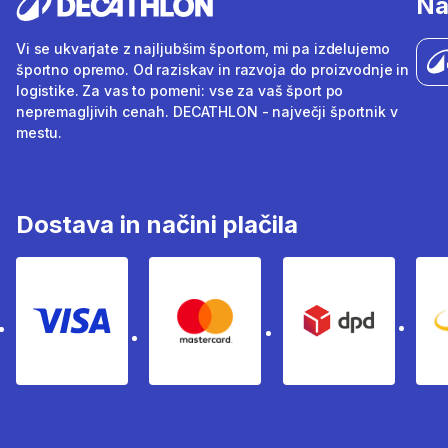
Na
Vi se ukvarjate z najljubšim športom, mi pa izdelujemo
športno opremo. Od raziskav in razvoja do proizvodnje in
logistike. Za vas to pomeni: vse za vaš šport po
nepremagljivih cenah. DECATHLON - največji športnik v
mestu.
Dostava in načini plačila
Visa
Mastercard
Dpd