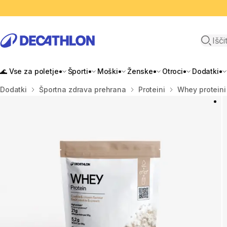
Odpri i
🌊 Vse za poletje
Športi
Moški
Ženske
Otroci
Dodatki
Domov
Dodatki
Športna zdrava prehrana
Proteini
Whey proteini