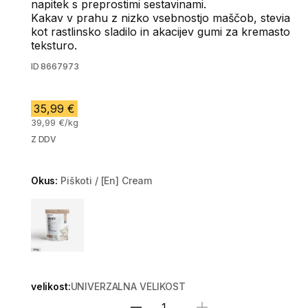
napitek s preprostimi sestavinami.
Kakav v prahu z nizko vsebnostjo maščob, stevia
kot rastlinsko sladilo in akacijev gumi za kremasto
teksturo.
ID
8667973
35,99 €
39,99 €/kg
Z DDV
Okus:
Piškoti / [En] Cream
Choose a variant
velikost:
UNIVERZALNA VELIKOST