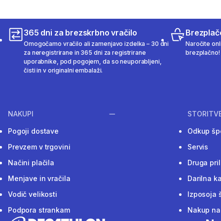
365 dni za brezskrbno vračilo
Brezplač
Omogočamo vračilo ali zamenjavo izdelka – 30 dni
Naročite onli
za neregistrirane in 365 dni za registrirane
brezplačno!
uporabnike, pod pogojem, da so neuporabljeni,
čisti in v originalni embalaži.
NAKUPI
STORITV
Pogoji dostave
Odkup šp
Prevzem v trgovini
Servis
Načini plačila
Druga pri
Menjave in vračila
Darilna ka
Vodič velikosti
Izposoja 
Podpora strankam
Nakup na 