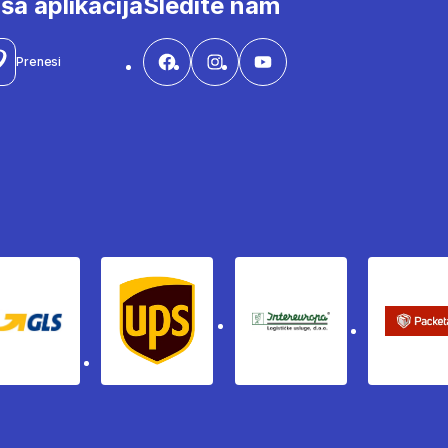
ša aplikacija
Sledite nam
Prenesi
Gls
Ups
Intereuropa
Pac