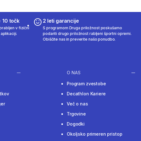
 10 točk
2 leti garancije
rabljen v fizični
S programom Druga priložnost poskušamo
aplikaciji.
podariti drugo priložnost rabljeni športni opremi.
Obiščite nas in preverite našo ponudbo.
O NAS
Program zvestobe
tkov
Decathlon Kariere
ger
Več o nas
Trgovine
Dogodki
Okoljsko primeren pristop