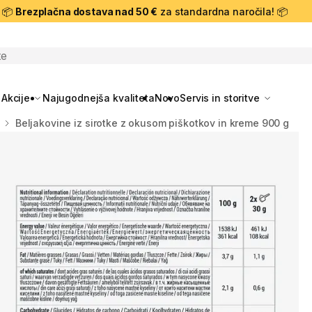
📦
Brezplačna dostava nad 50 €
za standardna naročila! 📦
skanje
Akcije
Najugodnejša kvaliteta
Novo
Servis in storitve
Beljakovine iz sirotke z okusom piškotkov in kreme 900 g