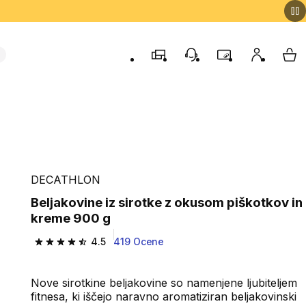
Trgovine
Podporo strankam
Program zvestob
Moj račun
Moj
DECATHLON
Beljakovine iz sirotke z okusom piškotkov in
kreme 900 g
4.5
419 Ocene
4.5 od 5 zvezdic from 419 ocene
Nove sirotkine beljakovine so namenjene ljubiteljem
fitnesa, ki iščejo naravno aromatiziran beljakovinski