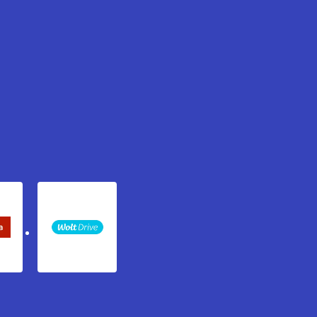
keta Sledenje pošiljki
WOLT