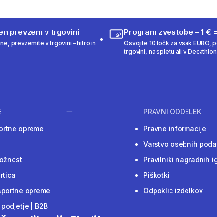
en prevzem v trgovini
Program zvestobe – 1 € =
ne, prevzemite v trgovini – hitro in
Osvojite 10 točk za vsak EURO, po
trgovini, na spletu ali v Decathlon 
E
PRAVNI ODDELEK
ortne opreme
Pravne informacije
Varstvo osebnih poda
ložnost
Pravilniki nagradnih i
rtica
Piškotki
športne opreme
Odpoklic izdelkov
podjetje | B2B