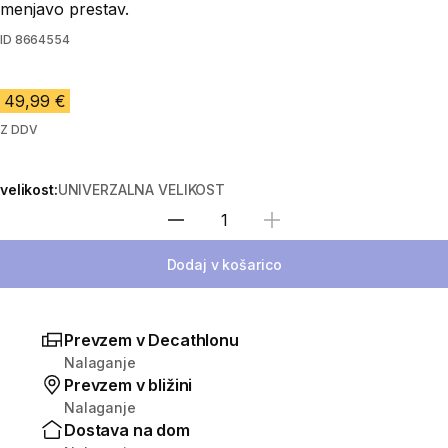
menjavo prestav.
ID
8664554
49,99 €
Z DDV
velikost:
UNIVERZALNA VELIKOST
Izberite količino
Dodaj v košarico
Prevzem v Decathlonu
Nalaganje
Prevzem v bližini
Nalaganje
Dostava na dom