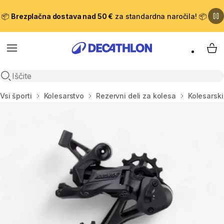
📦
Brezplačna dostava nad 50 €
za standardna naročila! 📦
Meni
Moj
Odpri iskanje
Domov
Vsi športi
Kolesarstvo
Rezervni deli za kolesa
Kolesarski