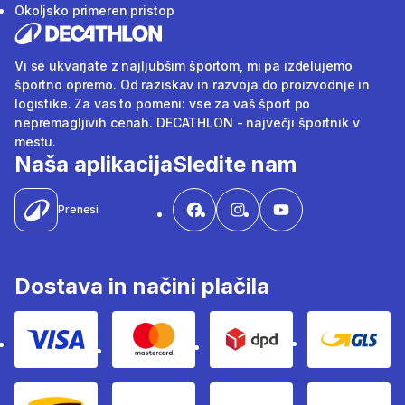
Okoljsko primeren pristop
Vi se ukvarjate z najljubšim športom, mi pa izdelujemo
športno opremo. Od raziskav in razvoja do proizvodnje in
logistike. Za vas to pomeni: vse za vaš šport po
nepremagljivih cenah. DECATHLON - največji športnik v
mestu.
Naša aplikacija
Sledite nam
Prenesi
Dostava in načini plačila
Visa
Mastercard
Dpd
Gls