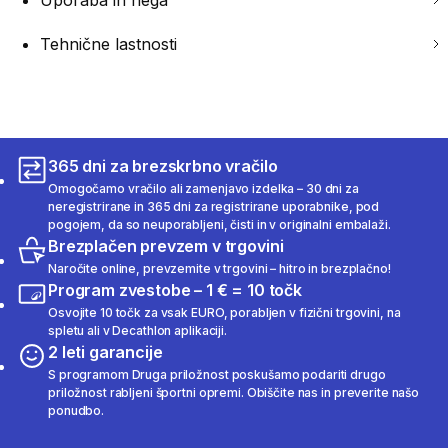
Uporaba in nega
Tehnične lastnosti
365 dni za brezskrbno vračilo
Omogočamo vračilo ali zamenjavo izdelka – 30 dni za
neregistrirane in 365 dni za registrirane uporabnike, pod
pogojem, da so neuporabljeni, čisti in v originalni embalaži.
Brezplačen prevzem v trgovini
Naročite online, prevzemite v trgovini – hitro in brezplačno!
Program zvestobe – 1 € = 10 točk
Osvojite 10 točk za vsak EURO, porabljen v fizični trgovini, na
spletu ali v Decathlon aplikaciji.
2 leti garancije
S programom Druga priložnost poskušamo podariti drugo
priložnost rabljeni športni opremi. Obiščite nas in preverite našo
ponudbo.