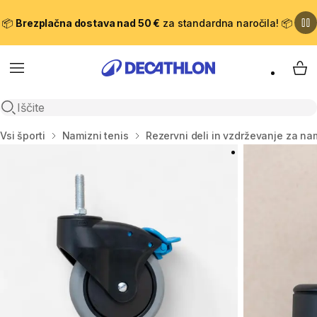
📦
Brezplačna dostava nad 50 €
za standardna naročila! 📦
Meni
Moj
Odpri iskanje
Domov
Vsi športi
Namizni tenis
Rezervni deli in vzdrževanje za nam