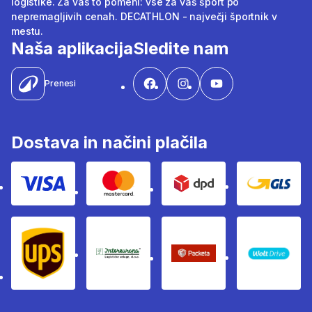
logistike. Za vas to pomeni: vse za vaš šport po
nepremagljivih cenah. DECATHLON - največji športnik v
mestu.
Naša aplikacija
Sledite nam
Prenesi
Dostava in načini plačila
Visa
Mastercard
Dpd
Gls
Ups
Intereuropa
Packeta Sledenje pošilj
WOLT