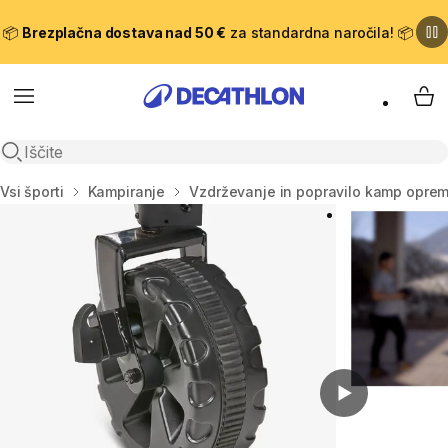
📦
Brezplačna dostava nad 50 €
za standardna naročila! 📦
Meni
Moj
Odpri iskanje
Domov
Vsi športi
Kampiranje
Vzdrževanje in popravilo kamp opre