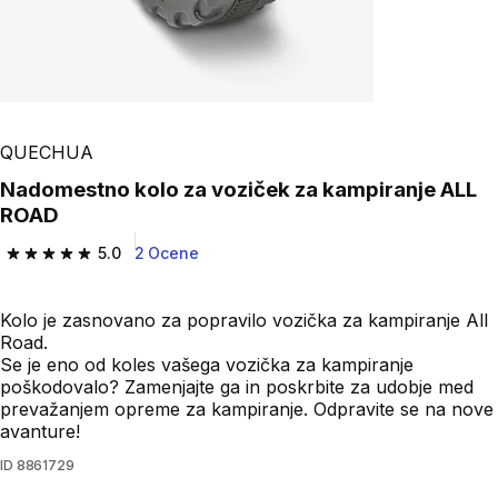
Play Video
QUECHUA
Nadomestno kolo za voziček za kampiranje ALL
ROAD
5.0
2 Ocene
5.0 od 5 zvezdic from 2 ocene
Kolo je zasnovano za popravilo vozička za kampiranje All
Road.
Se je eno od koles vašega vozička za kampiranje
poškodovalo? Zamenjajte ga in poskrbite za udobje med
prevažanjem opreme za kampiranje. Odpravite se na nove
avanture!
ID
8861729