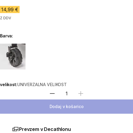
14,99 €
Z DDV
Barva:
Choose a variant
velikost:
UNIVERZALNA VELIKOST
Izberite količino
Dodaj v košarico
Prevzem v Decathlonu