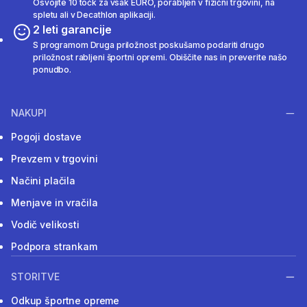
Osvojite 10 točk za vsak EURO, porabljen v fizični trgovini, na
spletu ali v Decathlon aplikaciji.
2 leti garancije
S programom Druga priložnost poskušamo podariti drugo
priložnost rabljeni športni opremi. Obiščite nas in preverite našo
ponudbo.
NAKUPI
Pogoji dostave
Prevzem v trgovini
Načini plačila
Menjave in vračila
Vodič velikosti
Podpora strankam
STORITVE
Odkup športne opreme