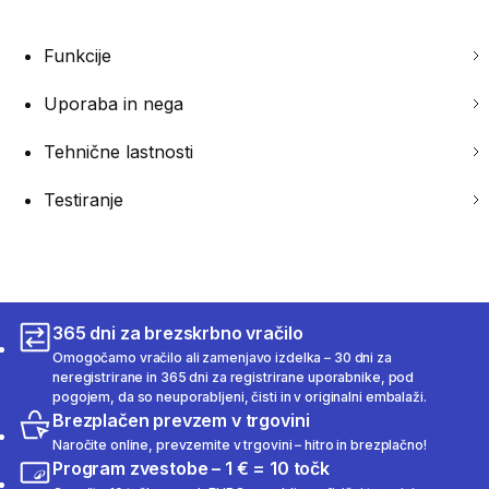
Funkcije
Uporaba in nega
Tehnične lastnosti
Testiranje
365 dni za brezskrbno vračilo
Omogočamo vračilo ali zamenjavo izdelka – 30 dni za
neregistrirane in 365 dni za registrirane uporabnike, pod
pogojem, da so neuporabljeni, čisti in v originalni embalaži.
Brezplačen prevzem v trgovini
Naročite online, prevzemite v trgovini – hitro in brezplačno!
Program zvestobe – 1 € = 10 točk