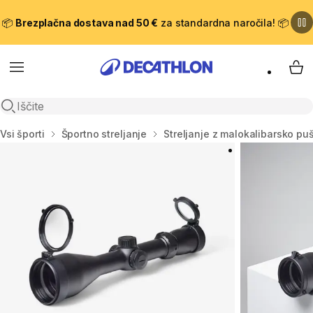
📦
Brezplačna dostava nad 50 €
za standardna naročila! 📦
Meni
Moj
Odpri iskanje
Domov
Vsi športi
Športno streljanje
Streljanje z malokalibarsko pu