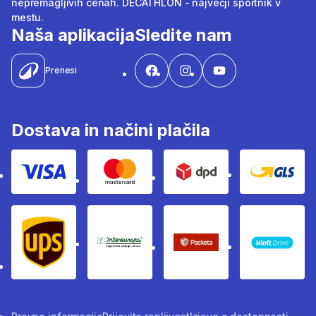
nepremagljivih cenah. DECATHLON - največji športnik v
mestu.
Naša aplikacija
Sledite nam
Prenesi
Dostava in načini plačila
Visa
Mastercard
Dpd
Gls
Ups
Intereuropa
Packeta Sledenje pošilj
WOLT