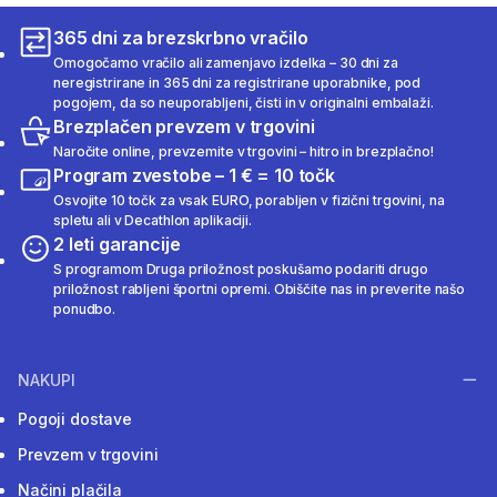
365 dni za brezskrbno vračilo
Omogočamo vračilo ali zamenjavo izdelka – 30 dni za
neregistrirane in 365 dni za registrirane uporabnike, pod
pogojem, da so neuporabljeni, čisti in v originalni embalaži.
Brezplačen prevzem v trgovini
Naročite online, prevzemite v trgovini – hitro in brezplačno!
Program zvestobe – 1 € = 10 točk
Osvojite 10 točk za vsak EURO, porabljen v fizični trgovini, na
spletu ali v Decathlon aplikaciji.
2 leti garancije
S programom Druga priložnost poskušamo podariti drugo
priložnost rabljeni športni opremi. Obiščite nas in preverite našo
ponudbo.
NAKUPI
Pogoji dostave
Prevzem v trgovini
Načini plačila