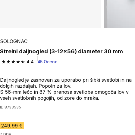
SOLOGNAC
Strelni daljnogled (3-12x56) diameter 30 mm
4.4
45 Ocene
4.4 od 5 zvezdic from 45 ocene
Daljnogled je zasnovan za uporabo pri šibki svetlobi in na
dolgih razdaljah. Popoln za lov.
S 56-mm lečo in 87 % prenosa svetlobe omogoča lov v
vseh svetlobnih pogojih, od zore do mraka.
ID
8733535
249,99 €
Z DDV