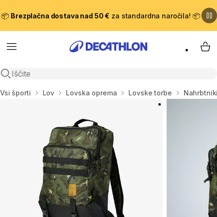
📦
Brezplačna dostava nad 50 €
za standardna naročila! 📦
Meni
Moj
Odpri iskanje
Domov
Vsi športi
Lov
Lovska oprema
Lovske torbe
Nahrbtniki