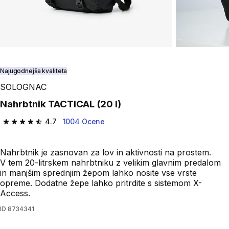
Najugodnejša kvaliteta
SOLOGNAC
Nahrbtnik TACTICAL (20 l)
4.7
1004 Ocene
4.7 od 5 zvezdic from 1004 ocene
Nahrbtnik je zasnovan za lov in aktivnosti na prostem.
V tem 20-litrskem nahrbtniku z velikim glavnim predalom
in manjšim sprednjim žepom lahko nosite vse vrste
opreme. Dodatne žepe lahko pritrdite s sistemom X-
Access.
ID
8734341