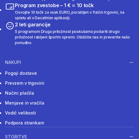
Program zvestobe – 1 € = 10 točk
Osvojite 10 točk za vsak EURO, porabljen v fizični trgovini, na
spletu ali v Decathlon aplikaciji.
2 leti garancije
S programom Druga priložnost poskušamo podariti drugo
priložnost rabljeni športni opremi. Obiščite nas in preverite našo
ponudbo.
NAKUPI
Pogoji dostave
Prevzem v trgovini
Načini plačila
Menjave in vračila
Vodič velikosti
Podpora strankam
STORITVE