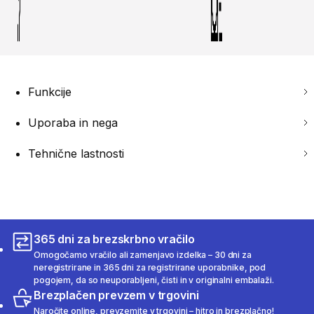
Funkcije
Uporaba in nega
Tehnične lastnosti
365 dni za brezskrbno vračilo
Omogočamo vračilo ali zamenjavo izdelka – 30 dni za
neregistrirane in 365 dni za registrirane uporabnike, pod
pogojem, da so neuporabljeni, čisti in v originalni embalaži.
Brezplačen prevzem v trgovini
Naročite online, prevzemite v trgovini – hitro in brezplačno!