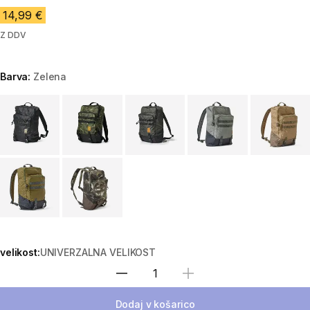
14,99 €
Z DDV
Barva:
Zelena
Choose a variant
velikost:
UNIVERZALNA VELIKOST
Izberite količino
Dodaj v košarico