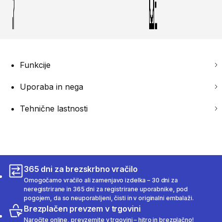
Funkcije
Uporaba in nega
Tehnične lastnosti
365 dni za brezskrbno vračilo
Omogočamo vračilo ali zamenjavo izdelka – 30 dni za
neregistrirane in 365 dni za registrirane uporabnike, pod
pogojem, da so neuporabljeni, čisti in v originalni embalaži.
Brezplačen prevzem v trgovini
Naročite online, prevzemite v trgovini – hitro in brezplačno!