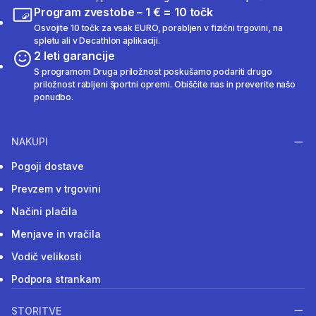
Program zvestobe – 1 € = 10 točk
Osvojite 10 točk za vsak EURO, porabljen v fizični trgovini, na
spletu ali v Decathlon aplikaciji.
2 leti garancije
S programom Druga priložnost poskušamo podariti drugo
priložnost rabljeni športni opremi. Obiščite nas in preverite našo
ponudbo.
NAKUPI
Pogoji dostave
Prevzem v trgovini
Načini plačila
Menjave in vračila
Vodič velikosti
Podpora strankam
STORITVE