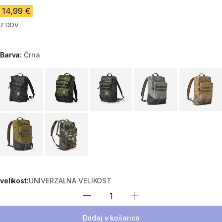
14,99 €
Z DDV
Barva:
Črna
Choose a variant
velikost:
UNIVERZALNA VELIKOST
Izberite količino
Dodaj v košarico