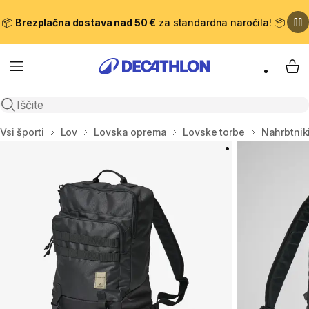
📦
Brezplačna dostava nad 50 €
za standardna naročila! 📦
Meni
Moj
Odpri iskanje
Domov
Vsi športi
Lov
Lovska oprema
Lovske torbe
Nahrbtniki