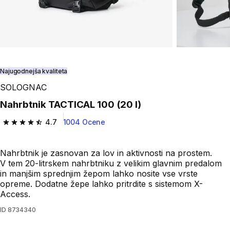
Najugodnejša kvaliteta
SOLOGNAC
Nahrbtnik TACTICAL 100 (20 l)
4.7
1004 Ocene
4.7 od 5 zvezdic from 1004 ocene
Nahrbtnik je zasnovan za lov in aktivnosti na prostem.
V tem 20-litrskem nahrbtniku z velikim glavnim predalom
in manjšim sprednjim žepom lahko nosite vse vrste
opreme. Dodatne žepe lahko pritrdite s sistemom X-
Access.
ID
8734340