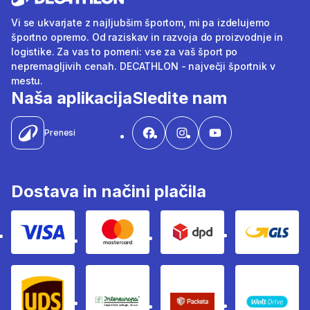
Vi se ukvarjate z najljubšim športom, mi pa izdelujemo
športno opremo. Od raziskav in razvoja do proizvodnje in
logistike. Za vas to pomeni: vse za vaš šport po
nepremagljivih cenah. DECATHLON - največji športnik v
mestu.
Naša aplikacija
Sledite nam
Prenesi
Dostava in načini plačila
Visa
Mastercard
Dpd
Gls
Ups
Intereuropa
Packeta Sledenje pošilj
WOLT