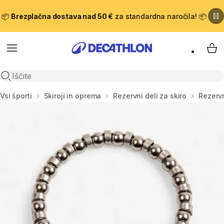
📦
Brezplačna dostava nad 50 €
za standardna naročila! 📦
Meni
Moj
Odpri iskanje
Domov
Vsi športi
Skiroji in oprema
Rezervni deli za skiro
Rezervn