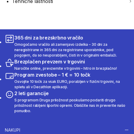
Tehnične lastnosti
365 dni za brezskrbno vračilo
Omogočamo vračilo ali zamenjavo izdelka – 30 dni za
neregistrirane in 365 dni za registrirane uporabnike, pod
pogojem, da so neuporabljeni, čisti in v originalni embalaži.
Brezplačen prevzem v trgovini
Naročite online, prevzemite v trgovini – hitro in brezplačno!
Program zvestobe – 1 € = 10 točk
Osvojite 10 točk za vsak EURO, porabljen v fizični trgovini, na
spletu ali v Decathlon aplikaciji.
2 leti garancije
S programom Druga priložnost poskušamo podariti drugo
priložnost rabljeni športni opremi. Obiščite nas in preverite našo
ponudbo.
NAKUPI