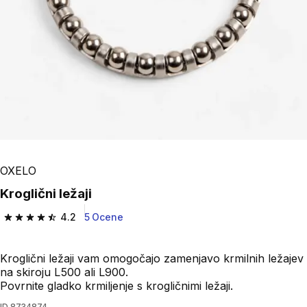
OXELO
Kroglični ležaji
4.2
5 Ocene
4.2 od 5 zvezdic from 5 ocene
Kroglični ležaji vam omogočajo zamenjavo krmilnih ležajev
na skiroju L500 ali L900.
Povrnite gladko krmiljenje s krogličnimi ležaji.
ID
8734874