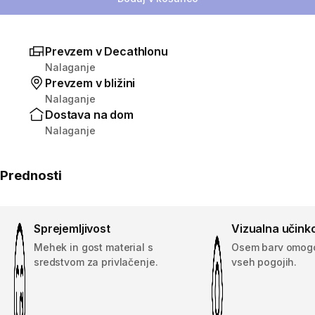
Prevzem v Decathlonu
Nalaganje
Prevzem v bližini
Nalaganje
Dostava na dom
Nalaganje
Prednosti
Sprejemljivost
Vizualna učinko
Mehek in gost material s
Osem barv omogo
sredstvom za privlačenje.
vseh pogojih.