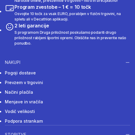
Naročite online, prevzemite v trgovini – hitro in brezplačno!
Program zvestobe – 1 € = 10 točk
Osvojite 10 točk za vsak EURO, porabljen v fizični trgovini, na
spletu ali v Decathlon aplikaciji.
2 leti garancije
S programom Druga priložnost poskušamo podariti drugo
priložnost rabljeni športni opremi. Obiščite nas in preverite našo
ponudbo.
NAKUPI
Pogoji dostave
Prevzem v trgovini
Načini plačila
Menjave in vračila
Vodič velikosti
Podpora strankam
STORITVE