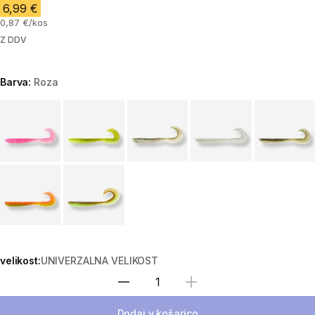
6,99 €
0,87 €/kos
Z DDV
Barva:
Roza
Choose a variant
velikost:
UNIVERZALNA VELIKOST
Izberite količino
Dodaj v košarico