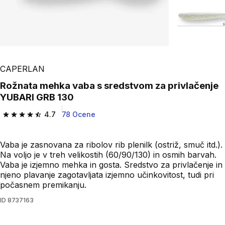
Play Video
CAPERLAN
Rožnata mehka vaba s sredstvom za privlačenje
YUBARI GRB 130
4.7
78 Ocene
4.7 od 5 zvezdic from 78 ocene
Vaba je zasnovana za ribolov rib plenilk (ostriž, smuč itd.).
Na voljo je v treh velikostih (60/90/130) in osmih barvah.
Vaba je izjemno mehka in gosta. Sredstvo za privlačenje in
njeno plavanje zagotavljata izjemno učinkovitost, tudi pri
počasnem premikanju.
ID
8737163