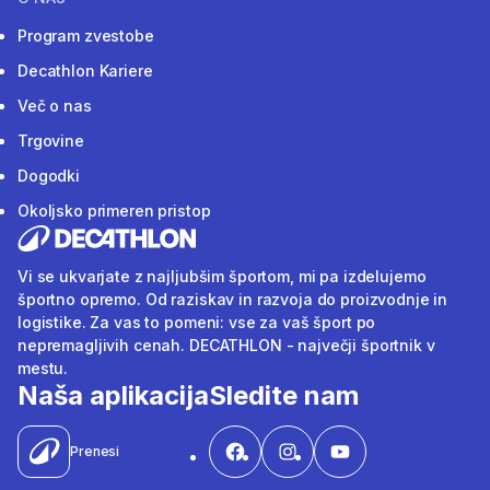
Program zvestobe
Decathlon Kariere
Več o nas
Trgovine
Dogodki
Okoljsko primeren pristop
Vi se ukvarjate z najljubšim športom, mi pa izdelujemo
športno opremo. Od raziskav in razvoja do proizvodnje in
logistike. Za vas to pomeni: vse za vaš šport po
nepremagljivih cenah. DECATHLON - največji športnik v
mestu.
Naša aplikacija
Sledite nam
Prenesi