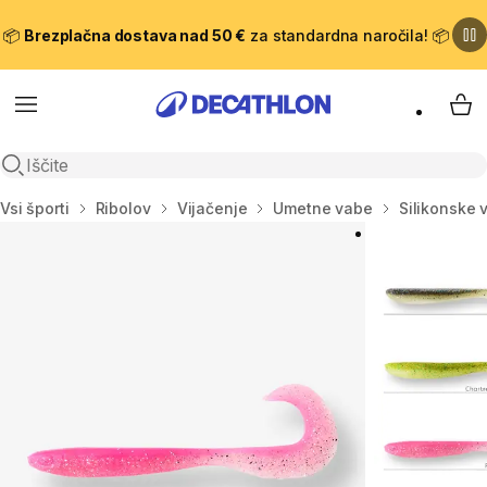
📦
Brezplačna dostava nad 50 €
za standardna naročila! 📦
Meni
Moj
Odpri iskanje
Domov
Vsi športi
Ribolov
Vijačenje
Umetne vabe
Silikonske 