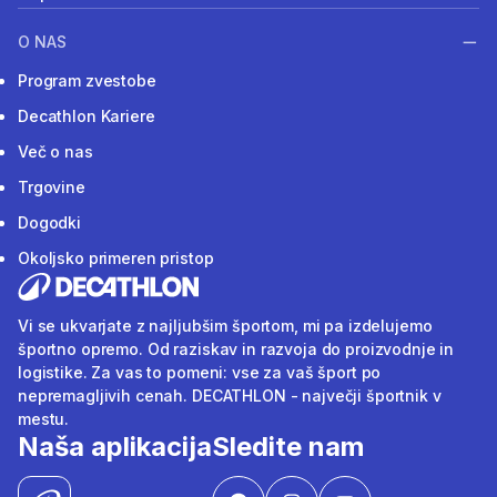
O NAS
Program zvestobe
Decathlon Kariere
Več o nas
Trgovine
Dogodki
Okoljsko primeren pristop
Vi se ukvarjate z najljubšim športom, mi pa izdelujemo
športno opremo. Od raziskav in razvoja do proizvodnje in
logistike. Za vas to pomeni: vse za vaš šport po
nepremagljivih cenah. DECATHLON - največji športnik v
mestu.
Naša aplikacija
Sledite nam