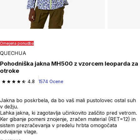
Omejena ponudba
QUECHUA
Pohodniška jakna MH500 z vzorcem leoparda za
otroke
4.8
1574 Ocene
4.8 od 5 zvezdic from 1574 ocene
Jakna bo poskrbela, da bo vaš mali pustolovec ostal suh
v dežju.
Lahka jakna, ki zagotavlja učinkovito zaščito pred vetrom.
Ker gibanje pomeni znojenje, zračen material (RET=12) in
sistem prezračevanja v predelu hrbta omogočata
odvajanje vlage.