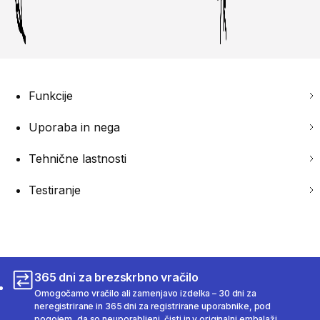
Funkcije
Uporaba in nega
Tehnične lastnosti
Testiranje
365 dni za brezskrbno vračilo
Omogočamo vračilo ali zamenjavo izdelka – 30 dni za
neregistrirane in 365 dni za registrirane uporabnike, pod
pogojem, da so neuporabljeni, čisti in v originalni embalaži.