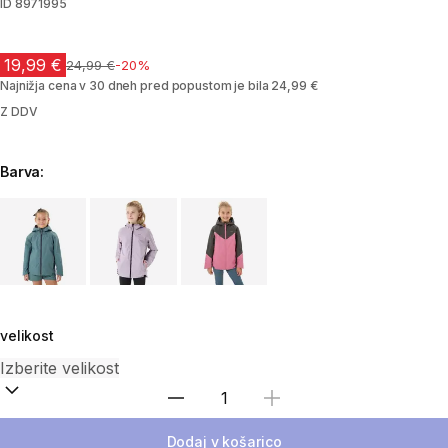
ID
8971995
19,99 €
Cena pred znižanjem
24,99 €
-20%
Najnižja cena v 30 dneh pred popustom je bila 24,99 €
Z DDV
Barva:
Choose a variant
velikost
Izberite količino
Dodaj v košarico