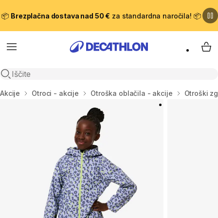
📦
Brezplačna dostava nad 50 €
za standardna naročila! 📦
Meni
Moj
Odpri iskanje
Domov
Akcije
Otroci - akcije
Otroška oblačila - akcije
Otroški zg