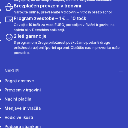
Brezplačen prevzem v trgovini
Naročite online, prevzemite v trgovini – hitro in brezplačno!
Program zvestobe – 1 € = 10 točk
Osvojite 10 točk za vsak EURO, porabljen v fizični trgovini, na
spletu ali v Decathlon aplikaciji.
2 leti garancije
S programom Druga priložnost poskušamo podariti drugo
priložnost rabljeni športni opremi. Obiščite nas in preverite našo
ponudbo.
NAKUPI
Pogoji dostave
Prevzem v trgovini
Načini plačila
Menjave in vračila
Vodič velikosti
Podpora strankam