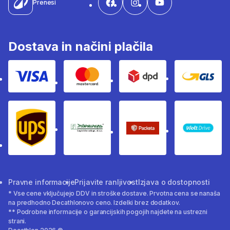
Prenesi
Dostava in načini plačila
Visa
Mastercard
Dpd
Gls
Ups
Intereuropa
Packeta Sledenje pošilj
WOLT
Pravne informacije
Prijavite ranljivost
Izjava o dostopnosti
* Vse cene vključujejo DDV in stroške dostave. Prvotna cena se nanaša
na predhodno Decathlonovo ceno. Izdelki brez dodatkov.
** Podrobne informacije o garancijskih pogojih najdete na ustrezni
strani.