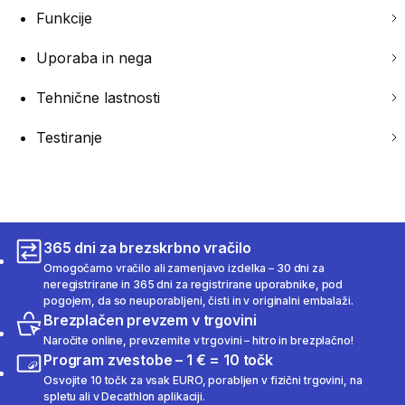
Funkcije
Uporaba in nega
Tehnične lastnosti
Testiranje
365 dni za brezskrbno vračilo
Omogočamo vračilo ali zamenjavo izdelka – 30 dni za
neregistrirane in 365 dni za registrirane uporabnike, pod
pogojem, da so neuporabljeni, čisti in v originalni embalaži.
Brezplačen prevzem v trgovini
Naročite online, prevzemite v trgovini – hitro in brezplačno!
Program zvestobe – 1 € = 10 točk
Osvojite 10 točk za vsak EURO, porabljen v fizični trgovini, na
spletu ali v Decathlon aplikaciji.