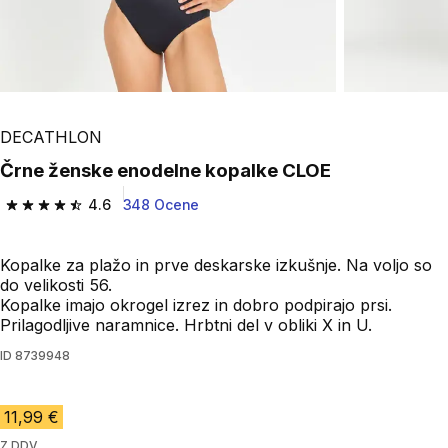
DECATHLON
Črne ženske enodelne kopalke CLOE
4.6
348 Ocene
4.6 od 5 zvezdic from 348 ocene
Kopalke za plažo in prve deskarske izkušnje. Na voljo so
do velikosti 56.
Kopalke imajo okrogel izrez in dobro podpirajo prsi.
Prilagodljive naramnice. Hrbtni del v obliki X in U.
ID
8739948
11,99 €
Z DDV