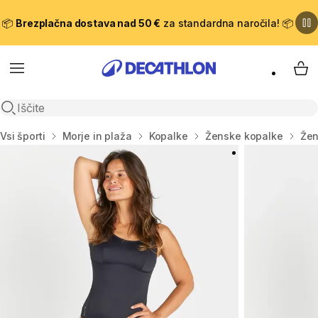
📦
Brezplačna dostava nad 50 €
za standardna naročila! 📦
Meni
Moj
Odpri iskanje
Domov
Vsi športi
Morje in plaža
Kopalke
Ženske kopalke
Žen