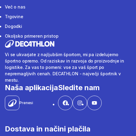
Več o nas
Trgovine
Dogodki
Okoljsko primeren pristop
Vi se ukvarjate z najljubšim športom, mi pa izdelujemo
športno opremo. Od raziskav in razvoja do proizvodnje in
logistike. Za vas to pomeni: vse za vaš šport po
nepremagljivih cenah. DECATHLON - največji športnik v
mestu.
Naša aplikacija
Sledite nam
Prenesi
Dostava in načini plačila