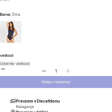
Barva:
Črna
Choose a variant
velikost
Izberite količino
Dodaj v košarico
Prevzem v Decathlonu
Nalaganje