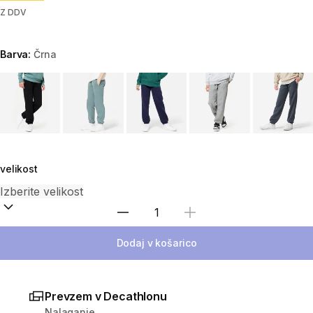
Z DDV
Barva:
Črna
Choose a variant
velikost
Izberite količino
Dodaj v košarico
Prevzem v Decathlonu
Nalaganje