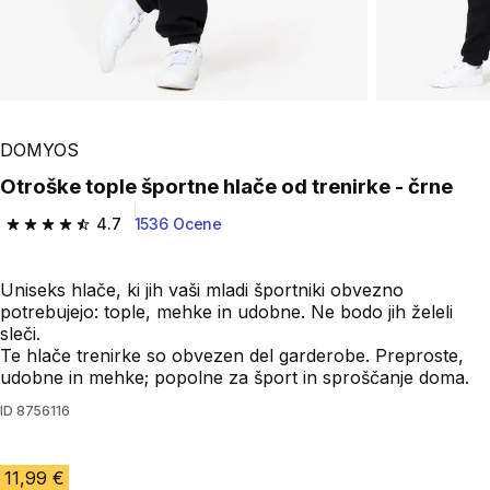
DOMYOS
Otroške tople športne hlače od trenirke - črne
4.7
1536 Ocene
4.7 od 5 zvezdic from 1536 ocene
Uniseks hlače, ki jih vaši mladi športniki obvezno
potrebujejo: tople, mehke in udobne. Ne bodo jih želeli
sleči.
Te hlače trenirke so obvezen del garderobe. Preproste,
udobne in mehke; popolne za šport in sproščanje doma.
ID
8756116
11,99 €