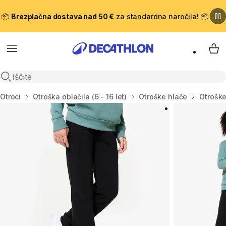
📦
Brezplačna dostava nad 50 €
za standardna naročila! 📦
Meni
Moj
Odpri iskanje
Domov
Otroci
Otroška oblačila (6 - 16 let)
Otroške hlače
Otroške