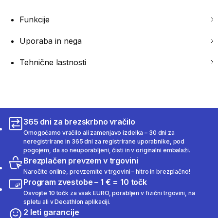
Funkcije
Uporaba in nega
Tehnične lastnosti
365 dni za brezskrbno vračilo
Omogočamo vračilo ali zamenjavo izdelka – 30 dni za
neregistrirane in 365 dni za registrirane uporabnike, pod
pogojem, da so neuporabljeni, čisti in v originalni embalaži.
Brezplačen prevzem v trgovini
Naročite online, prevzemite v trgovini – hitro in brezplačno!
Program zvestobe – 1 € = 10 točk
Osvojite 10 točk za vsak EURO, porabljen v fizični trgovini, na
spletu ali v Decathlon aplikaciji.
2 leti garancije