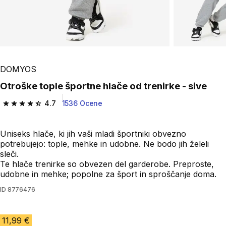
DOMYOS
Otroške tople športne hlače od trenirke - sive
4.7
1536 Ocene
4.7 od 5 zvezdic from 1536 ocene
Uniseks hlače, ki jih vaši mladi športniki obvezno
potrebujejo: tople, mehke in udobne. Ne bodo jih želeli
sleči.
Te hlače trenirke so obvezen del garderobe. Preproste,
udobne in mehke; popolne za šport in sproščanje doma.
ID
8776476
11,99 €