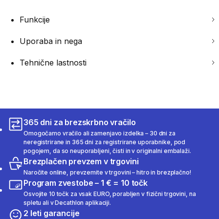
Funkcije
Uporaba in nega
Tehnične lastnosti
365 dni za brezskrbno vračilo
Omogočamo vračilo ali zamenjavo izdelka – 30 dni za
neregistrirane in 365 dni za registrirane uporabnike, pod
pogojem, da so neuporabljeni, čisti in v originalni embalaži.
Brezplačen prevzem v trgovini
Naročite online, prevzemite v trgovini – hitro in brezplačno!
Program zvestobe – 1 € = 10 točk
Osvojite 10 točk za vsak EURO, porabljen v fizični trgovini, na
spletu ali v Decathlon aplikaciji.
2 leti garancije