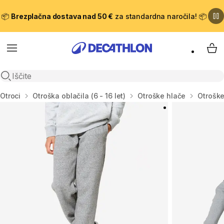
📦
Brezplačna dostava nad 50 €
za standardna naročila! 📦
Meni
Moj
Odpri iskanje
Domov
Otroci
Otroška oblačila (6 - 16 let)
Otroške hlače
Otroške