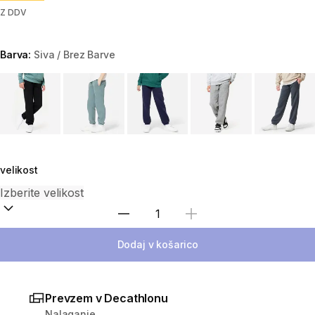
Z DDV
Barva:
Siva / Brez Barve
Choose a variant
velikost
Izberite količino
Dodaj v košarico
Prevzem v Decathlonu
Nalaganje