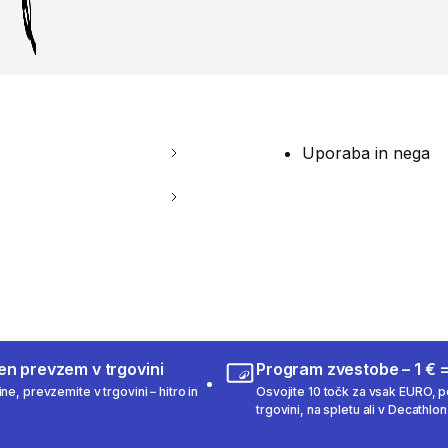
Uporaba in nega
en prevzem v trgovini
Program zvestobe – 1 € =
ne, prevzemite v trgovini – hitro in
Osvojite 10 točk za vsak EURO, po
trgovini, na spletu ali v Decathlon 