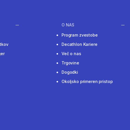
O NAS
Program zvestobe
tkov
Decathlon Kariere
ger
Več o nas
Trgovine
Dogodki
Okoljsko primeren pristop