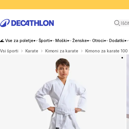
Odpri i
🌊 Vse za poletje
Športi
Moški
Ženske
Otroci
Dodatki
Domov
Vsi športi
Karate
Kimoni za karate
Kimono za karate 100 