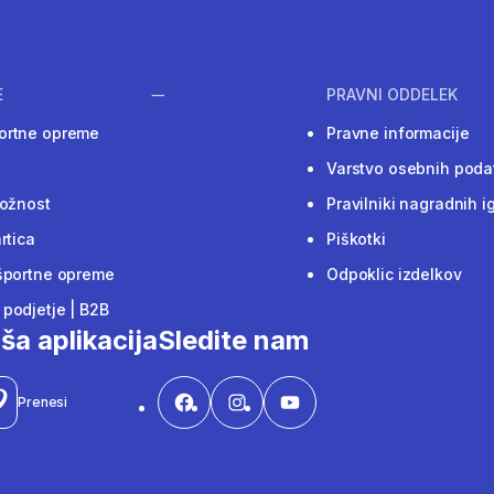
E
PRAVNI ODDELEK
ortne opreme
Pravne informacije
Varstvo osebnih poda
ložnost
Pravilniki nagradnih i
rtica
Piškotki
športne opreme
Odpoklic izdelkov
podjetje | B2B
ša aplikacija
Sledite nam
Prenesi