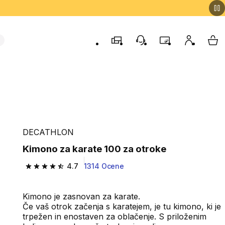
Trgovine
Podporo strankam
Program zvestob
Moj račun
Moj
DECATHLON
Kimono za karate 100 za otroke
4.7
1314 Ocene
4.7 od 5 zvezdic from 1314 ocene
Kimono je zasnovan za karate.
Če vaš otrok začenja s karatejem, je tu kimono, ki je
trpežen in enostaven za oblačenje. S priloženim