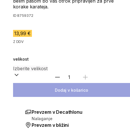
belim pasom bo vaš otrok pripravljen za prve
korake karateja.
ID
8759372
13,99 €
Z DDV
velikost
Izberite količino
Dodaj v košarico
Prevzem v Decathlonu
Nalaganje
Prevzem v bližini