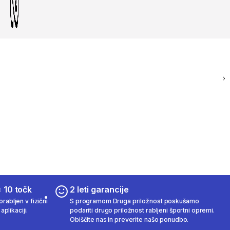
 10 točk
2 leti garancije
rabljen v fizični
S programom Druga priložnost poskušamo
aplikaciji.
podariti drugo priložnost rabljeni športni opremi.
Obiščite nas in preverite našo ponudbo.