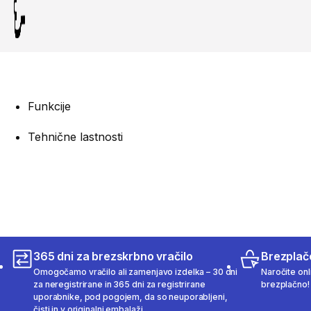
Funkcije
Tehnične lastnosti
365 dni za brezskrbno vračilo
Brezplač
Omogočamo vračilo ali zamenjavo izdelka – 30 dni
Naročite onli
za neregistrirane in 365 dni za registrirane
brezplačno!
uporabnike, pod pogojem, da so neuporabljeni,
čisti in v originalni embalaži.