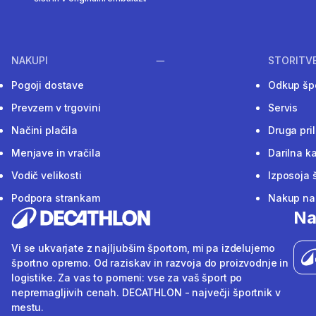
NAKUPI
STORITV
Pogoji dostave
Odkup šp
Prevzem v trgovini
Servis
Načini plačila
Druga pri
Menjave in vračila
Darilna ka
Vodič velikosti
Izposoja 
Podpora strankam
Nakup na 
Na
Vi se ukvarjate z najljubšim športom, mi pa izdelujemo
športno opremo. Od raziskav in razvoja do proizvodnje in
logistike. Za vas to pomeni: vse za vaš šport po
nepremagljivih cenah. DECATHLON - največji športnik v
mestu.