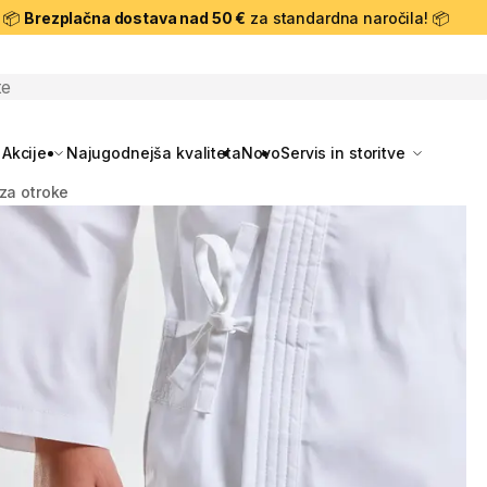
📦
Brezplačna dostava nad 50 €
za standardna naročila! 📦
skanje
Akcije
Najugodnejša kvaliteta
Novo
Servis in storitve
za otroke