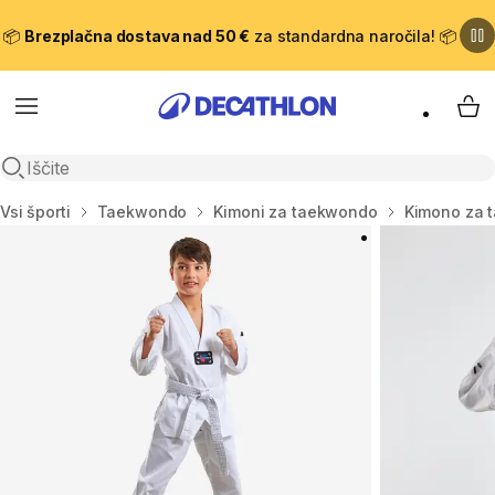
📦
Brezplačna dostava nad 50 €
za standardna naročila! 📦
Meni
Moj
Odpri iskanje
Domov
Vsi športi
Taekwondo
Kimoni za taekwondo
Kimono za 