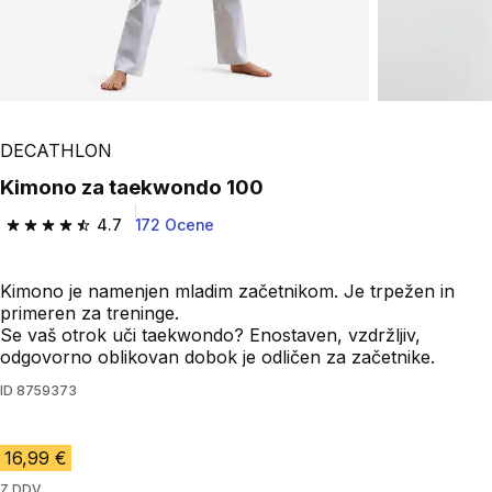
Play Video
DECATHLON
Kimono za taekwondo 100
4.7
172 Ocene
4.7 od 5 zvezdic from 172 ocene
Kimono je namenjen mladim začetnikom. Je trpežen in
primeren za treninge.
Se vaš otrok uči taekwondo? Enostaven, vzdržljiv,
odgovorno oblikovan dobok je odličen za začetnike.
ID
8759373
16,99 €
Z DDV