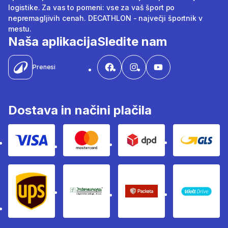
logistike. Za vas to pomeni: vse za vaš šport po
nepremagljivih cenah. DECATHLON - največji športnik v
mestu.
Naša aplikacija
Sledite nam
Prenesi
Dostava in načini plačila
Visa
Mastercard
Dpd
Gls
Ups
Intereuropa
Packeta Sledenje pošilj
WOLT