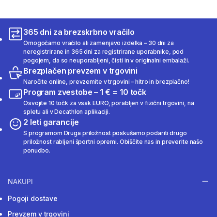
365 dni za brezskrbno vračilo
Omogočamo vračilo ali zamenjavo izdelka – 30 dni za
neregistrirane in 365 dni za registrirane uporabnike, pod
pogojem, da so neuporabljeni, čisti in v originalni embalaži.
Brezplačen prevzem v trgovini
Naročite online, prevzemite v trgovini – hitro in brezplačno!
Program zvestobe – 1 € = 10 točk
Osvojite 10 točk za vsak EURO, porabljen v fizični trgovini, na
spletu ali v Decathlon aplikaciji.
2 leti garancije
S programom Druga priložnost poskušamo podariti drugo
priložnost rabljeni športni opremi. Obiščite nas in preverite našo
ponudbo.
NAKUPI
Pogoji dostave
Prevzem v trgovini