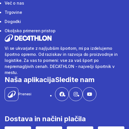
Več o nas
Trgovine
Dogodki
Okoljsko primeren pristop
Vi se ukvarjate z najljubšim športom, mi pa izdelujemo
športno opremo. Od raziskav in razvoja do proizvodnje in
logistike. Za vas to pomeni: vse za vaš šport po
nepremagljivih cenah. DECATHLON - največji športnik v
mestu.
Naša aplikacija
Sledite nam
Prenesi
Dostava in načini plačila