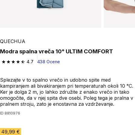
QUECHUA
Modra spalna vreča 10° ULTIM COMFORT
4.7
438 Ocene
4.7 od 5 zvezdic from 438 ocene
Splezajte v to spalno vrečo in udobno spite med
kampiranjem ali bivakiranjem pri temperaturah okoli 10 °C.
Ker je dolga 2 m, jo lahko združite z enako vrečo in tako
omogočite, da v njej spita dve osebi. Poleg tega je pralna v
pralnem stroju, zato je enostavna za vzdrževanje.
ID
8810976
49,99 €