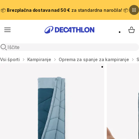
📦
Brezplačna dostava nad 50 €
za standardna naročila! 📦
Meni
Moj
Odpri iskanje
Domov
Vsi športi
Kampiranje
Oprema za spanje za kampiranje
S