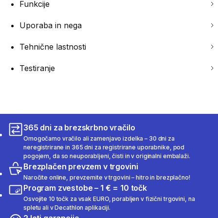
Funkcije
Uporaba in nega
Tehnične lastnosti
Testiranje
365 dni za brezskrbno vračilo
Omogočamo vračilo ali zamenjavo izdelka – 30 dni za
neregistrirane in 365 dni za registrirane uporabnike, pod
pogojem, da so neuporabljeni, čisti in v originalni embalaži.
Brezplačen prevzem v trgovini
Naročite online, prevzemite v trgovini – hitro in brezplačno!
Program zvestobe – 1 € = 10 točk
Osvojite 10 točk za vsak EURO, porabljen v fizični trgovini, na
spletu ali v Decathlon aplikaciji.
2 leti garancije