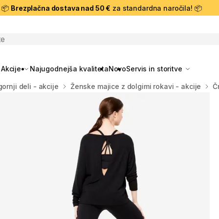
📦
Brezplačna dostava nad 50 €
za standardna naročila! 📦
skanje
Akcije
Najugodnejša kvaliteta
Novo
Servis in storitve
ornji deli - akcije
Ženske majice z dolgimi rokavi - akcije
Č