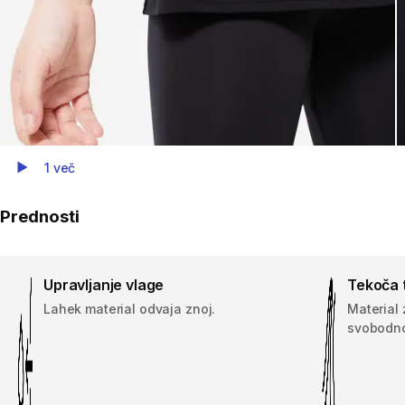
1 več
Play Video
Prednosti
Upravljanje vlage
Tekoča 
Lahek material odvaja znoj.
Material 
svobodno