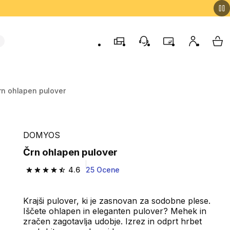
Trgovine
Podporo strankam
Program zvestob
Moj račun
Moj
rn ohlapen pulover
DOMYOS
Črn ohlapen pulover
4.6
25 Ocene
4.6 od 5 zvezdic from 25 ocene
Krajši pulover, ki je zasnovan za sodobne plese.
Iščete ohlapen in eleganten pulover? Mehek in
zračen zagotavlja udobje. Izrez in odprt hrbet