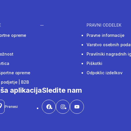
E
PRAVNI ODDELEK
ortne opreme
Pravne informacije
Varstvo osebnih poda
ložnost
Pravilniki nagradnih i
rtica
Piškotki
športne opreme
Odpoklic izdelkov
podjetje | B2B
ša aplikacija
Sledite nam
Prenesi