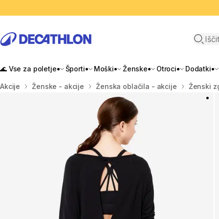
Odpri i
🌊 Vse za poletje
Športi
Moški
Ženske
Otroci
Dodatki
Domov
Akcije
Ženske - akcije
Ženska oblačila - akcije
Ženski zg