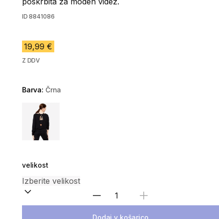
poskrbita za moden videz.
ID
8841086
19,99 €
Z DDV
Barva:
Črna
Choose a variant
velikost
Izberite količino
Dodaj v košarico