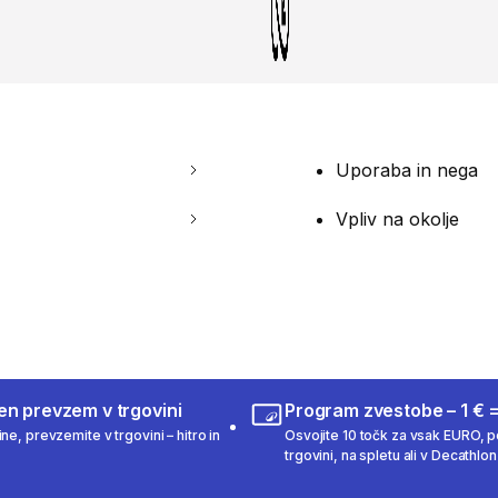
Uporaba in nega
Vpliv na okolje
en prevzem v trgovini
Program zvestobe – 1 € =
ne, prevzemite v trgovini – hitro in
Osvojite 10 točk za vsak EURO, po
trgovini, na spletu ali v Decathlon 