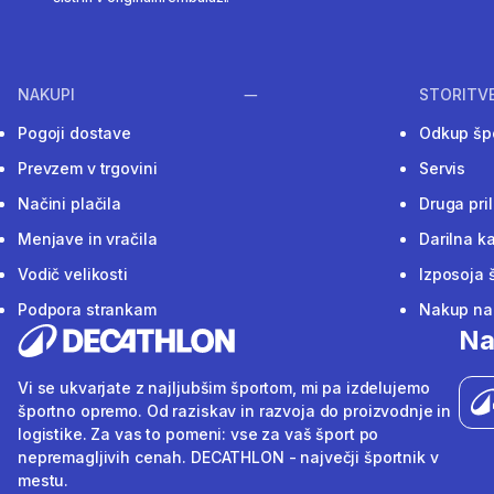
NAKUPI
STORITV
Pogoji dostave
Odkup šp
Prevzem v trgovini
Servis
Načini plačila
Druga pri
Menjave in vračila
Darilna ka
Vodič velikosti
Izposoja 
Podpora strankam
Nakup na 
Na
Vi se ukvarjate z najljubšim športom, mi pa izdelujemo
športno opremo. Od raziskav in razvoja do proizvodnje in
logistike. Za vas to pomeni: vse za vaš šport po
nepremagljivih cenah. DECATHLON - največji športnik v
mestu.