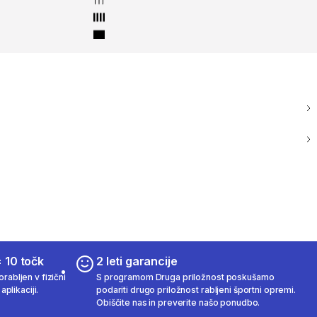
 10 točk
2 leti garancije
rabljen v fizični
S programom Druga priložnost poskušamo
aplikaciji.
podariti drugo priložnost rabljeni športni opremi.
Obiščite nas in preverite našo ponudbo.