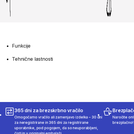
Funkcije
Tehnične lastnosti
365 dni za brezskrbno vračilo
Brezplač
Omogočamo vračilo ali zamenjavo izdelka – 30 dni
Naročite onli
za neregistrirane in 365 dni za registrirane
brezplačno!
uporabnike, pod pogojem, da so neuporabljeni,
čisti in v originalni embalaži.