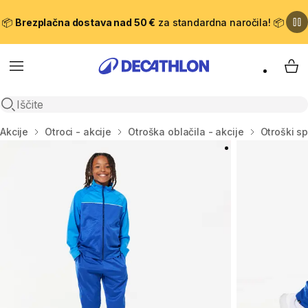
📦
Brezplačna dostava nad 50 €
za standardna naročila! 📦
Meni
Moj
Odpri iskanje
Domov
Akcije
Otroci - akcije
Otroška oblačila - akcije
Otroški sp