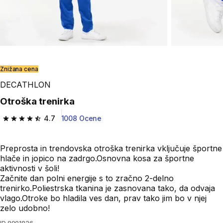
Znižana cena
DECATHLON
Otroška trenirka
4.7
1008 Ocene
4.7 od 5 zvezdic from 1008 ocene
Preprosta in trendovska otroška trenirka vključuje športne
hlače in jopico na zadrgo.Osnovna kosa za športne
aktivnosti v šoli!
Začnite dan polni energije s to zračno 2-delno
trenirko.Poliestrska tkanina je zasnovana tako, da odvaja
vlago.Otroke bo hladila ves dan, prav tako jim bo v njej
zelo udobno!