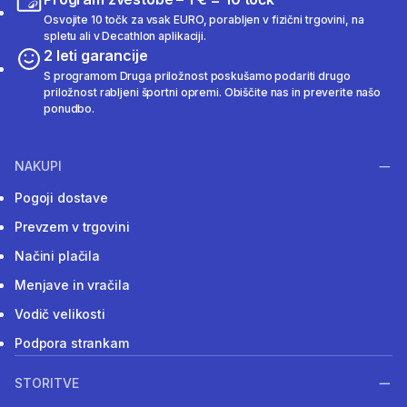
Osvojite 10 točk za vsak EURO, porabljen v fizični trgovini, na
spletu ali v Decathlon aplikaciji.
2 leti garancije
S programom Druga priložnost poskušamo podariti drugo
priložnost rabljeni športni opremi. Obiščite nas in preverite našo
ponudbo.
NAKUPI
Pogoji dostave
Prevzem v trgovini
Načini plačila
Menjave in vračila
Vodič velikosti
Podpora strankam
STORITVE