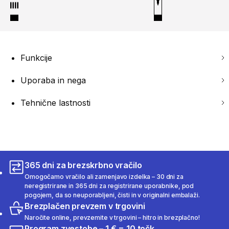
Funkcije
Uporaba in nega
Tehnične lastnosti
365 dni za brezskrbno vračilo
Omogočamo vračilo ali zamenjavo izdelka – 30 dni za
neregistrirane in 365 dni za registrirane uporabnike, pod
pogojem, da so neuporabljeni, čisti in v originalni embalaži.
Brezplačen prevzem v trgovini
Naročite online, prevzemite v trgovini – hitro in brezplačno!
Program zvestobe – 1 € = 10 točk