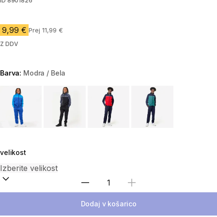
ID
8901826
9,99 €
Prej 11,99 €
Z DDV
Barva:
Modra / Bela
Choose a variant
velikost
Izberite količino
Dodaj v košarico