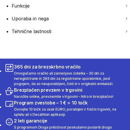
Funkcije
Uporaba in nega
Tehnične lastnosti
365 dni za brezskrbno vračilo
Omogočamo vračilo ali zamenjavo izdelka – 30 dni za
neregistrirane in 365 dni za registrirane uporabnike, pod
pogojem, da so neuporabljeni, čisti in v originalni embalaži.
Brezplačen prevzem v trgovini
Naročite online, prevzemite v trgovini – hitro in brezplačno!
Program zvestobe – 1 € = 10 točk
Osvojite 10 točk za vsak EURO, porabljen v fizični trgovini, na
spletu ali v Decathlon aplikaciji.
2 leti garancije
S programom Druga priložnost poskušamo podariti drugo