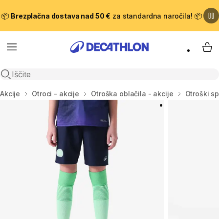
📦
Brezplačna dostava nad 50 €
za standardna naročila! 📦
Meni
Moj
Odpri iskanje
Domov
Akcije
Otroci - akcije
Otroška oblačila - akcije
Otroški sp