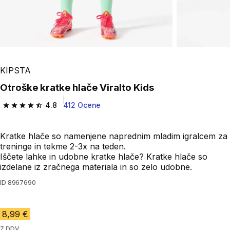
KIPSTA
Otroške kratke hlače Viralto Kids
4.8
412 Ocene
4.8 od 5 zvezdic from 412 ocene
Kratke hlače so namenjene naprednim mladim igralcem za
treninge in tekme 2-3x na teden.
Iščete lahke in udobne kratke hlače? Kratke hlače so
izdelane iz zračnega materiala in so zelo udobne.
ID
8967690
8,99 €
Z DDV