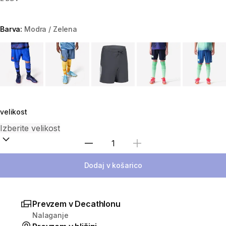
Barva:
Modra / Zelena
Choose a variant
velikost
Izberite količino
Dodaj v košarico
Prevzem v Decathlonu
Nalaganje