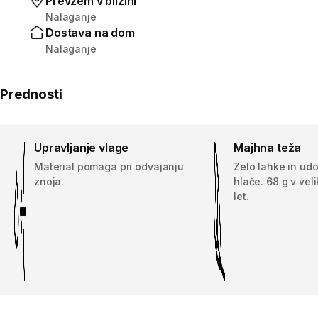
Prevzem v bližini
Nalaganje
Dostava na dom
Nalaganje
Prednosti
Upravljanje vlage
Majhna teža
Material pomaga pri odvajanju
Zelo lahke in ud
znoja.
hlače. 68 g v veli
let.