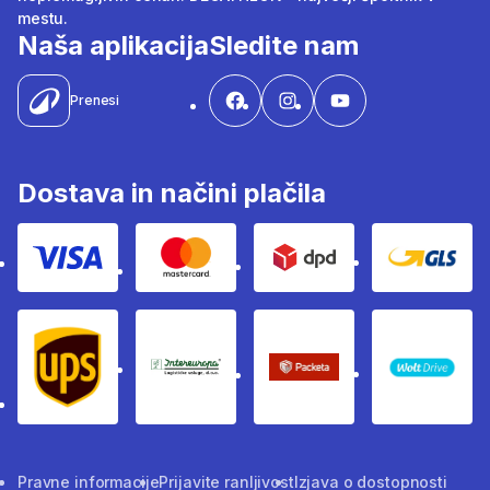
mestu.
Naša aplikacija
Sledite nam
Prenesi
Dostava in načini plačila
Visa
Mastercard
Dpd
Gls
Ups
Intereuropa
Packeta Sledenje pošilj
WOLT
Pravne informacije
Prijavite ranljivost
Izjava o dostopnosti