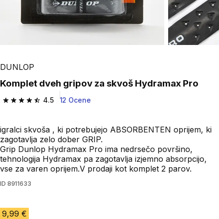
DUNLOP
Komplet dveh gripov za skvoš Hydramax Pro
4.5
12 Ocene
4.5 od 5 zvezdic from 12 ocene
igralci skvoša , ki potrebujejo ABSORBENTEN oprijem, ki
zagotavlja zelo dober GRIP.
Grip Dunlop Hydramax Pro ima nedrsečo površino,
tehnologija Hydramax pa zagotavlja izjemno absorpcijo,
vse za varen oprijem.V prodaji kot komplet 2 parov.
ID
8911633
9,99 €