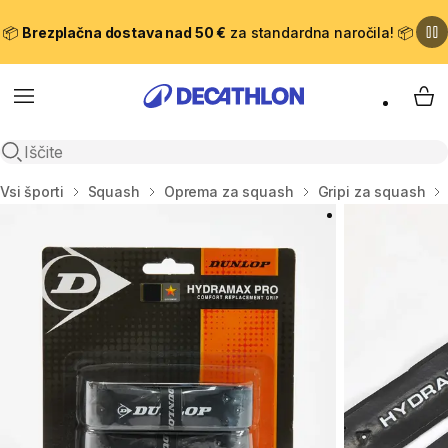
📦
Brezplačna dostava nad 50 €
za standardna naročila! 📦
Meni
Moj
Odpri iskanje
Domov
Vsi športi
Squash
Oprema za squash
Gripi za squash