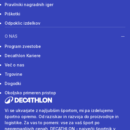
Pravilniki nagradnih iger
Piškotki
Odpoklic izdelkov
O NAS
Program zvestobe
Decathlon Kariere
Več o nas
Trgovine
Dogodki
Okoljsko primeren pristop
Vi se ukvarjate z najljubšim športom, mi pa izdelujemo
športno opremo. Od raziskav in razvoja do proizvodnje in
logistike. Za vas to pomeni: vse za vaš šport po
nepremagljivih cenah. DECATHLON - največji športnik v