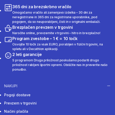
365 dni za brezskrbno vračilo
Omogočamo vračilo ali zamenjavo izdelka – 30 dni za
neregistrirane in 365 dni za registrirane uporabnike, pod
pogojem, da so neuporabljeni, čisti in v originalni embalaži.
Brezplačen prevzem v trgovini
Naročite online, prevzemite v trgovini – hitro in brezplačno!
Program zvestobe – 1 € = 10 točk
Osvojite 10 točk za vsak EURO, porabljen v fizični trgovini, na
spletu ali v Decathlon aplikaciji.
2 leti garancije
S programom Druga priložnost poskušamo podariti drugo
priložnost rabljeni športni opremi. Obiščite nas in preverite našo
ponudbo.
NAKUPI
Pogoji dostave
Prevzem v trgovini
Načini plačila