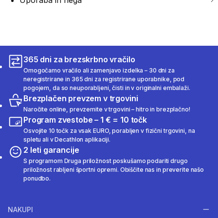
Uporaba in nega
365 dni za brezskrbno vračilo
Omogočamo vračilo ali zamenjavo izdelka – 30 dni za
neregistrirane in 365 dni za registrirane uporabnike, pod
pogojem, da so neuporabljeni, čisti in v originalni embalaži.
Brezplačen prevzem v trgovini
Naročite online, prevzemite v trgovini – hitro in brezplačno!
Program zvestobe – 1 € = 10 točk
Osvojite 10 točk za vsak EURO, porabljen v fizični trgovini, na
spletu ali v Decathlon aplikaciji.
2 leti garancije
S programom Druga priložnost poskušamo podariti drugo
priložnost rabljeni športni opremi. Obiščite nas in preverite našo
ponudbo.
NAKUPI