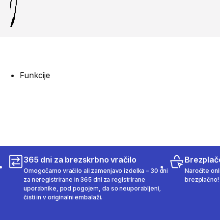
Funkcije
365 dni za brezskrbno vračilo
Brezplač
Omogočamo vračilo ali zamenjavo izdelka – 30 dni
Naročite onli
za neregistrirane in 365 dni za registrirane
brezplačno!
uporabnike, pod pogojem, da so neuporabljeni,
čisti in v originalni embalaži.