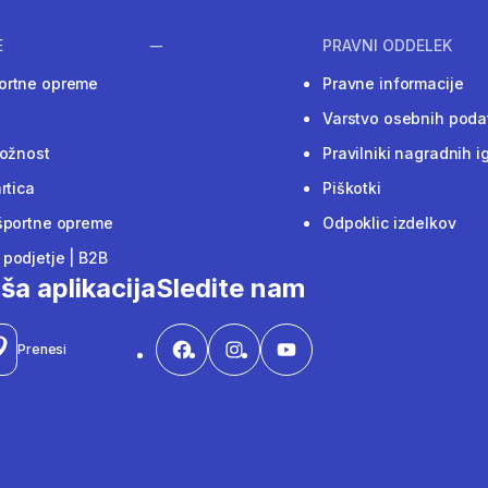
E
PRAVNI ODDELEK
ortne opreme
Pravne informacije
Varstvo osebnih poda
ložnost
Pravilniki nagradnih i
rtica
Piškotki
športne opreme
Odpoklic izdelkov
podjetje | B2B
ša aplikacija
Sledite nam
Prenesi