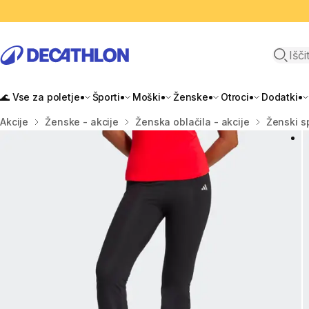
Odpri i
🌊 Vse za poletje
Športi
Moški
Ženske
Otroci
Dodatki
Domov
Akcije
Ženske - akcije
Ženska oblačila - akcije
Ženski sp