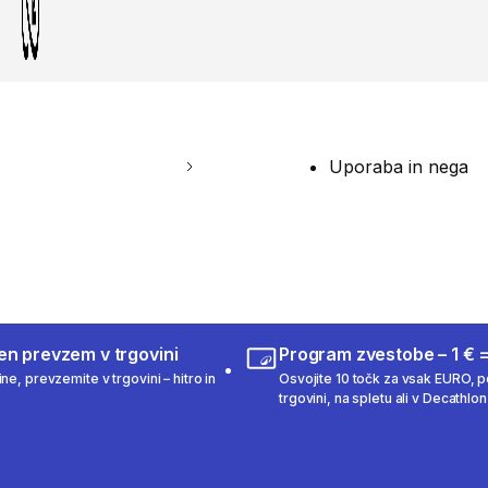
Uporaba in nega
en prevzem v trgovini
Program zvestobe – 1 € =
ne, prevzemite v trgovini – hitro in
Osvojite 10 točk za vsak EURO, po
trgovini, na spletu ali v Decathlon 