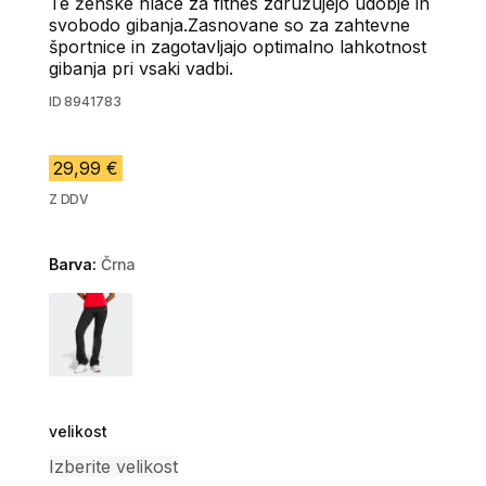
Te ženske hlače za fitnes združujejo udobje in
svobodo gibanja.Zasnovane so za zahtevne
športnice in zagotavljajo optimalno lahkotnost
gibanja pri vsaki vadbi.
ID
8941783
29,99 €
Z DDV
Barva:
Črna
Choose a variant
velikost