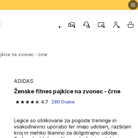
Trgovine
Podporo strankam
Program zvestob
Moj račun
Moj
jkice na zvonec - črne
ADIDAS
Ženske fitnes pajkice na zvonec - črne
4.7
280 Ocene
4.7 od 5 zvezdic from 280 ocene
Legice so oblikovane za pogoste treninge in
vsakodnevno uporabo ter imajo udoben, razširjen
kroj in mehko tkanino za dolgotrajno udobje.