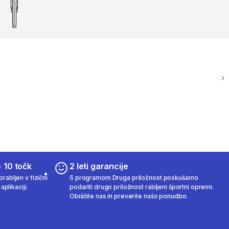
 10 točk
2 leti garancije
rabljen v fizični
S programom Druga priložnost poskušamo
aplikaciji.
podariti drugo priložnost rabljeni športni opremi.
Obiščite nas in preverite našo ponudbo.