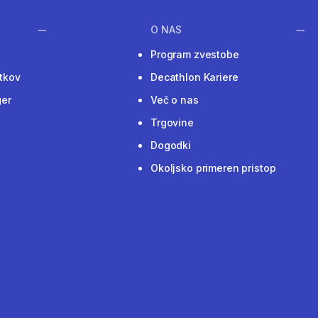
O NAS
Program zvestobe
tkov
Decathlon Kariere
ger
Več o nas
Trgovine
Dogodki
Okoljsko primeren pristop