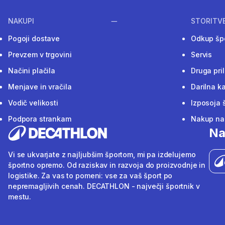
NAKUPI
STORITV
Pogoji dostave
Odkup šp
Prevzem v trgovini
Servis
Načini plačila
Druga pri
Menjave in vračila
Darilna ka
Vodič velikosti
Izposoja 
Podpora strankam
Nakup na 
Na
Vi se ukvarjate z najljubšim športom, mi pa izdelujemo
športno opremo. Od raziskav in razvoja do proizvodnje in
logistike. Za vas to pomeni: vse za vaš šport po
nepremagljivih cenah. DECATHLON - največji športnik v
mestu.