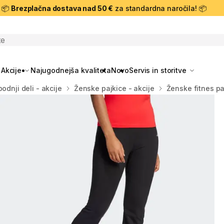
📦
Brezplačna dostava nad 50 €
za standardna naročila! 📦
skanje
Akcije
Najugodnejša kvaliteta
Novo
Servis in storitve
odnji deli - akcije
Ženske pajkice - akcije
Ženske fitnes pa