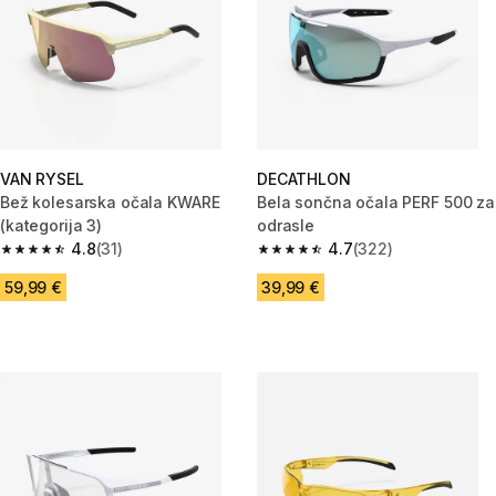
VAN RYSEL
DECATHLON
Bež kolesarska očala KWARE
Bela sončna očala PERF 500 za
(kategorija 3)
odrasle
4.8
(31)
4.7
(322)
4.8 od 5 zvezdic from 31 ocene
4.7 od 5 zvezdic from 322 oce
59,99 €
39,99 €