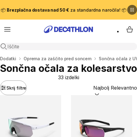
📦
Brezplačna dostava nad 50 €
za standardna naročila! 📦
Meni
Moj
Odpri iskanje
Domov
Dodatki
Oprema za zaščito pred soncem
Sončna očala z UV
Sončna očala za kolesarstvo
33 izdelki
Skrij filtre
Razvrsti po:
(optiona