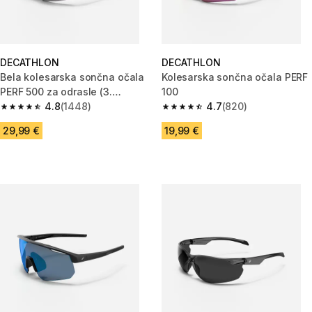
DECATHLON
DECATHLON
Bela kolesarska sončna očala
Kolesarska sončna očala PERF
PERF 500 za odrasle (3.
100
kategorija)
4.8
(1448)
4.7
(820)
4.8 od 5 zvezdic from 1448 ocene
4.7 od 5 zvezdic from 820 oce
29,99 €
19,99 €