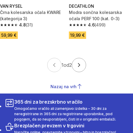
VAN RYSEL
DECATHLON
Črna kolesarska očala KWARE
Modra sončna kolesarska
(kategorija 3)
očala PERF 100 (kat. 0-3)
4.8
(31)
4.6
(499)
4.8 od 5 zvezdic from 31 ocene
4.6 od 5 zvezdic from 499 oce
59,99 €
19,99 €
1
od
2
Nazaj na vrh
365 dni za brezskrbno vračilo
Omogočamo vračilo ali zamenjavo izdelka – 30 dni za
neregistrirane in 365 dni za registrirane uporabnike, pod
pogojem, da so neuporabljeni, čisti in v originalni embalaži.
Brezplačen prevzem v trgovini
Naročite online, prevzemite v trgovini – hitro in brezplačno!