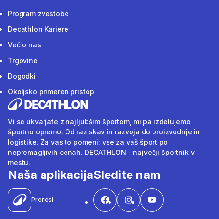
Program zvestobe
Decathlon Kariere
Več o nas
Trgovine
Dogodki
Okoljsko primeren pristop
Vi se ukvarjate z najljubšim športom, mi pa izdelujemo
športno opremo. Od raziskav in razvoja do proizvodnje in
logistike. Za vas to pomeni: vse za vaš šport po
nepremagljivih cenah. DECATHLON - največji športnik v
mestu.
Naša aplikacija
Sledite nam
Prenesi