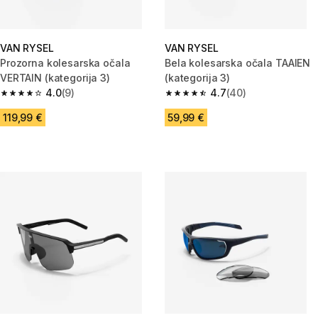
VAN RYSEL
VAN RYSEL
Prozorna kolesarska očala
Bela kolesarska očala TAAIEN
VERTAIN (kategorija 3)
(kategorija 3)
4.0
(9)
4.7
(40)
4.0 od 5 zvezdic from 9 ocene
4.7 od 5 zvezdic from 40 ocen
119,99 €
59,99 €