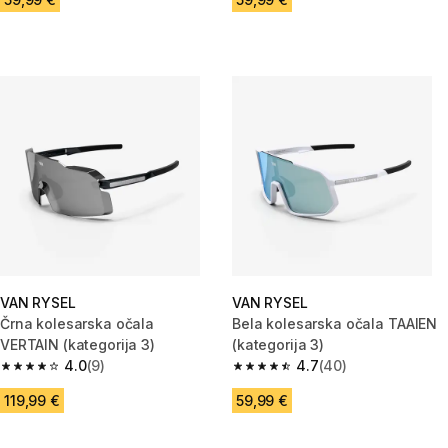
VAN RYSEL
VAN RYSEL
Črna kolesarska očala
Bela kolesarska očala TAAIEN
VERTAIN (kategorija 3)
(kategorija 3)
4.0
(9)
4.7
(40)
4.0 od 5 zvezdic from 9 ocene
4.7 od 5 zvezdic from 40 ocen
119,99 €
59,99 €