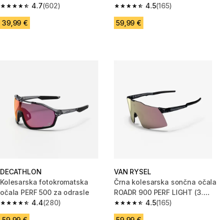
4.7
(602)
kategorija)
4.5
(165)
4.7 od 5 zvezdic from 602 ocene
4.5 od 5 zvezdic from 165 ocen
39,99 €
59,99 €
DECATHLON
VAN RYSEL
Kolesarska fotokromatska
Črna kolesarska sončna očala
očala PERF 500 za odrasle
ROADR 900 PERF LIGHT (3.
4.4
(280)
kategorija)
4.5
(165)
4.4 od 5 zvezdic from 280 ocene
4.5 od 5 zvezdic from 165 ocen
59,99 €
59,99 €