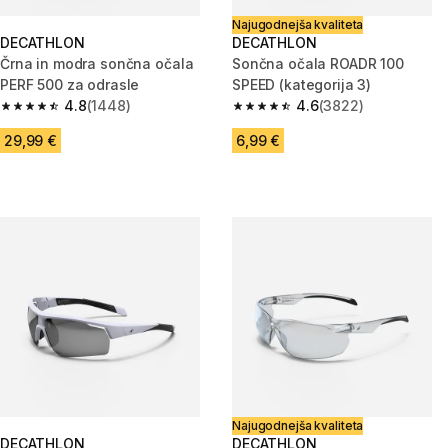
Najugodnejša kvaliteta
DECATHLON
DECATHLON
Črna in modra sončna očala
Sončna očala ROADR 100
PERF 500 za odrasle
SPEED (kategorija 3)
4.8
(1448)
4.6
(3822)
4.8 od 5 zvezdic from 1448 ocene
4.6 od 5 zvezdic from 3822 oc
29,99 €
6,99 €
Najugodnejša kvaliteta
DECATHLON
DECATHLON