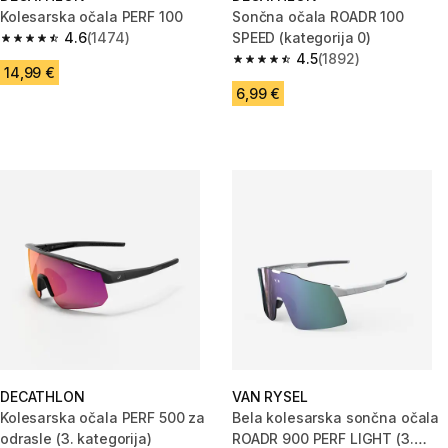
Kolesarska očala PERF 100
Sončna očala ROADR 100
4.6
(1474)
SPEED (kategorija 0)
4.6 od 5 zvezdic from 1474 ocene
4.5
(1892)
4.5 od 5 zvezdic from 1892 oc
14,99 €
6,99 €
DECATHLON
VAN RYSEL
Kolesarska očala PERF 500 za
Bela kolesarska sončna očala
odrasle (3. kategorija)
ROADR 900 PERF LIGHT (3.