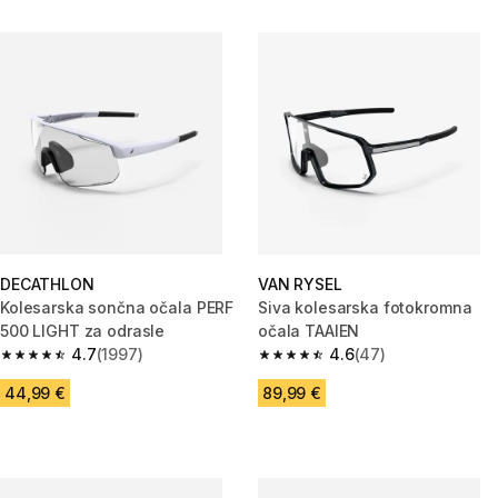
DECATHLON
VAN RYSEL
Kolesarska sončna očala PERF
Siva kolesarska fotokromna
500 LIGHT za odrasle
očala TAAIEN
4.7
(1997)
4.6
(47)
4.7 od 5 zvezdic from 1997 ocene
4.6 od 5 zvezdic from 47 ocen
44,99 €
89,99 €