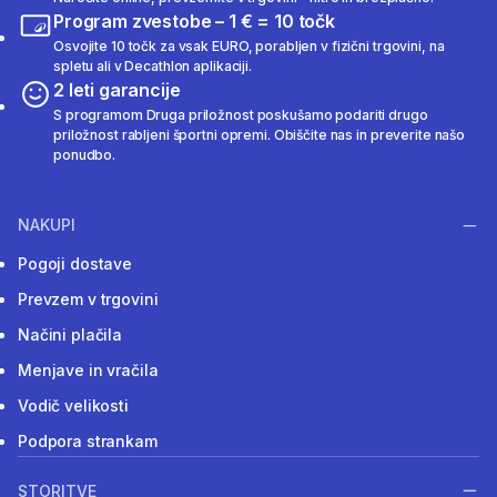
Program zvestobe – 1 € = 10 točk
Osvojite 10 točk za vsak EURO, porabljen v fizični trgovini, na
spletu ali v Decathlon aplikaciji.
2 leti garancije
S programom Druga priložnost poskušamo podariti drugo
priložnost rabljeni športni opremi. Obiščite nas in preverite našo
ponudbo.
NAKUPI
Pogoji dostave
Prevzem v trgovini
Načini plačila
Menjave in vračila
Vodič velikosti
Podpora strankam
STORITVE