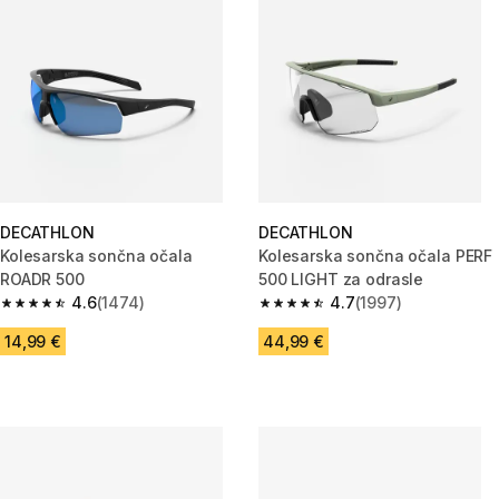
DECATHLON
DECATHLON
Kolesarska sončna očala
Kolesarska sončna očala PERF
ROADR 500
500 LIGHT za odrasle
4.6
(1474)
4.7
(1997)
4.6 od 5 zvezdic from 1474 ocene
4.7 od 5 zvezdic from 1997 oc
14,99 €
44,99 €