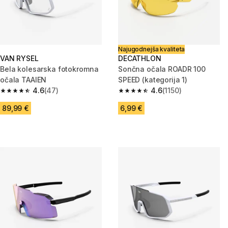
Najugodnejša kvaliteta
VAN RYSEL
DECATHLON
Bela kolesarska fotokromna
Sončna očala ROADR 100
očala TAAIEN
SPEED (kategorija 1)
4.6
(47)
4.6
(1150)
4.6 od 5 zvezdic from 47 ocene
4.6 od 5 zvezdic from 1150 oce
89,99 €
6,99 €