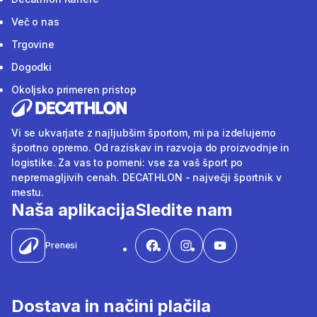
Več o nas
Trgovine
Dogodki
Okoljsko primeren pristop
Vi se ukvarjate z najljubšim športom, mi pa izdelujemo
športno opremo. Od raziskav in razvoja do proizvodnje in
logistike. Za vas to pomeni: vse za vaš šport po
nepremagljivih cenah. DECATHLON - največji športnik v
mestu.
Naša aplikacija
Sledite nam
Prenesi
Dostava in načini plačila