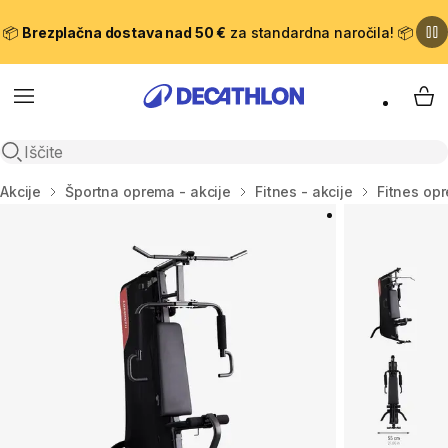
📦
Brezplačna dostava nad 50 €
za standardna naročila! 📦
Meni
Moj
Odpri iskanje
Domov
Akcije
Športna oprema - akcije
Fitnes - akcije
Fitnes opr