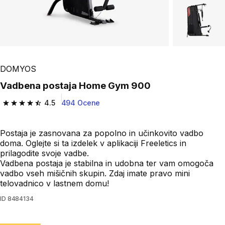
DOMYOS
Vadbena postaja Home Gym 900
4.5
494 Ocene
4.5 od 5 zvezdic from 494 ocene
Postaja je zasnovana za popolno in učinkovito vadbo
doma. Oglejte si ta izdelek v aplikaciji Freeletics in
prilagodite svoje vadbe.
Vadbena postaja je stabilna in udobna ter vam omogoča
vadbo vseh mišičnih skupin. Zdaj imate pravo mini
telovadnico v lastnem domu!
ID
8484134