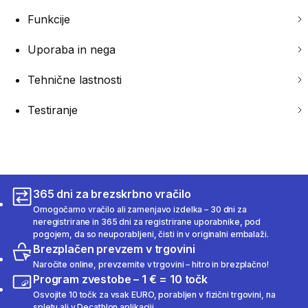
Funkcije
Uporaba in nega
Tehnične lastnosti
Testiranje
365 dni za brezskrbno vračilo
Omogočamo vračilo ali zamenjavo izdelka – 30 dni za
neregistrirane in 365 dni za registrirane uporabnike, pod
pogojem, da so neuporabljeni, čisti in v originalni embalaži.
Brezplačen prevzem v trgovini
Naročite online, prevzemite v trgovini – hitro in brezplačno!
Program zvestobe – 1 € = 10 točk
Osvojite 10 točk za vsak EURO, porabljen v fizični trgovini, na
spletu ali v Decathlon aplikaciji.