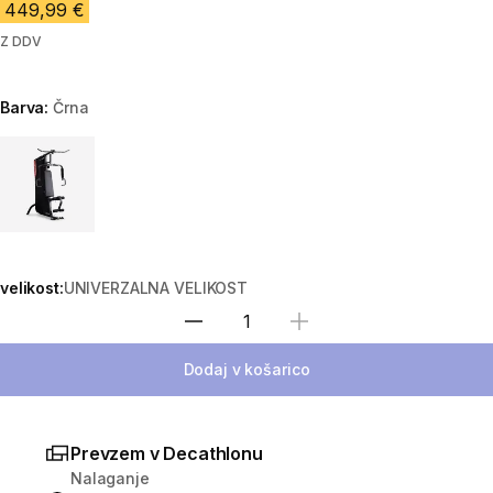
449,99 €
Z DDV
Barva:
Črna
Choose a variant
velikost:
UNIVERZALNA VELIKOST
Izberite količino
Dodaj v košarico
Prevzem v Decathlonu
Nalaganje