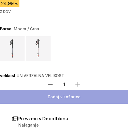
24,99 €
Z DDV
Barva:
Modra / Črna
Choose a variant
velikost:
UNIVERZALNA VELIKOST
Izberite količino
Dodaj v košarico
Prevzem v Decathlonu
Nalaganje