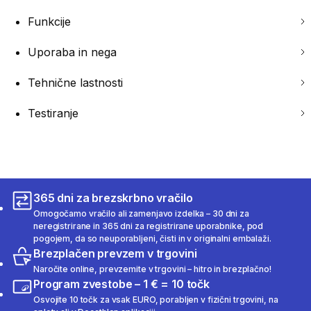
Funkcije
Uporaba in nega
Tehnične lastnosti
Testiranje
365 dni za brezskrbno vračilo
Omogočamo vračilo ali zamenjavo izdelka – 30 dni za
neregistrirane in 365 dni za registrirane uporabnike, pod
pogojem, da so neuporabljeni, čisti in v originalni embalaži.
Brezplačen prevzem v trgovini
Naročite online, prevzemite v trgovini – hitro in brezplačno!
Program zvestobe – 1 € = 10 točk
Osvojite 10 točk za vsak EURO, porabljen v fizični trgovini, na