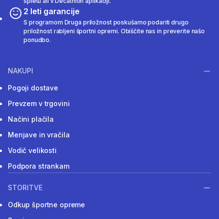
spletu ali v Decathlon aplikaciji.
2 leti garancije
S programom Druga priložnost poskušamo podariti drugo
priložnost rabljeni športni opremi. Obiščite nas in preverite našo
ponudbo.
NAKUPI
Pogoji dostave
Prevzem v trgovini
Načini plačila
Menjave in vračila
Vodič velikosti
Podpora strankam
STORITVE
Odkup športne opreme