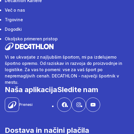
Decathlon Kariere
Več o nas
Trgovine
Dogodki
Okoljsko primeren pristop
Vi se ukvarjate z najljubšim športom, mi pa izdelujemo
športno opremo. Od raziskav in razvoja do proizvodnje in
logistike. Za vas to pomeni: vse za vaš šport po
nepremagljivih cenah. DECATHLON - največji športnik v
mestu.
Naša aplikacija
Sledite nam
Prenesi
Dostava in načini plačila