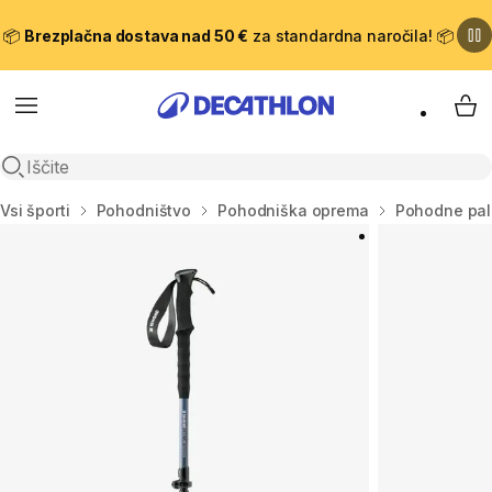
📦
Brezplačna dostava nad 50 €
za standardna naročila! 📦
Meni
Moj
Odpri iskanje
Domov
Vsi športi
Pohodništvo
Pohodniška oprema
Pohodne pal