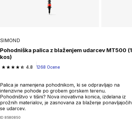
SIMOND
Pohodniška palica z blaženjem udarcev MT500 (1
kos)
4.8
1268 Ocene
4.8 od 5 zvezdic from 1268 ocene
Palica je namenjena pohodnikom, ki se odpravljajo na
intenzivne pohode po grobem gorskem terenu.
Pohodništvo v tišini? Nova inovativna konica, izdelana iz
prožnih materialov, je zasnovana za blaženje ponavljajočih
se udarcev.
ID
8580850