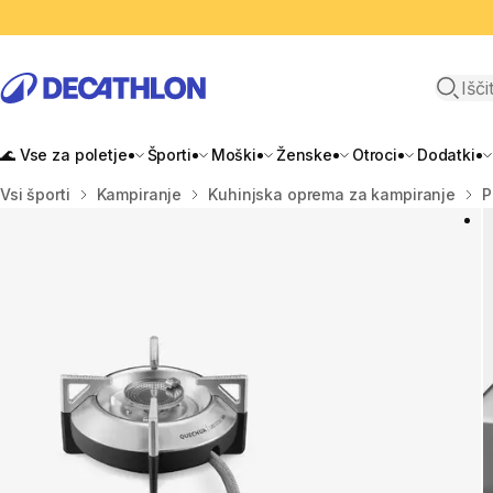
Odpri i
🌊 Vse za poletje
Športi
Moški
Ženske
Otroci
Dodatki
Domov
Vsi športi
Kampiranje
Kuhinjska oprema za kampiranje
P