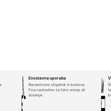
Enostavna uporaba
V
a.
Necentrirani vžigalnik in kolesce.
Š
Fina nastavitev za hitro vrenje ali
l
dušenje.
k