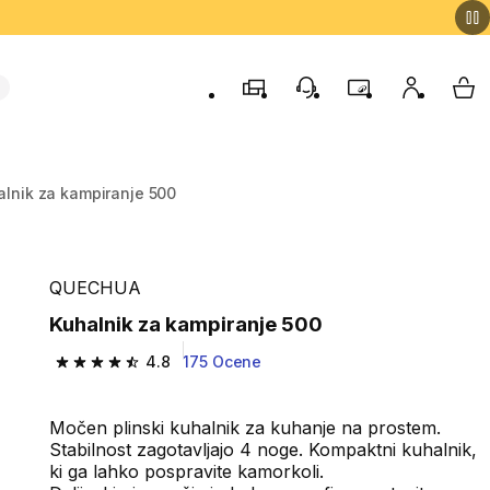
Trgovine
Podporo strankam
Program zvestob
Moj račun
Moj
alnik za kampiranje 500
QUECHUA
Kuhalnik za kampiranje 500
4.8
175 Ocene
4.8 od 5 zvezdic from 175 ocene
Močen plinski kuhalnik za kuhanje na prostem.
Stabilnost zagotavljajo 4 noge. Kompaktni kuhalnik,
ki ga lahko pospravite kamorkoli.