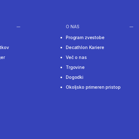
O NAS
Program zvestobe
tkov
Decathlon Kariere
ger
Več o nas
Trgovine
Dogodki
Okoljsko primeren pristop