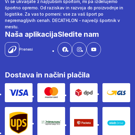
Vi se ukvarjate z najljubšim športom, mi pa izdelujemo
športno opremo. Od raziskav in razvoja do proizvodnje in
logistike. Za vas to pomeni: vse za vaš šport po
nepremagljivih cenah. DECATHLON - največji športnik v
mestu.
Naša aplikacija
Sledite nam
Prenesi
Dostava in načini plačila
Visa
Mastercard
Dpd
Gls
Ups
Intereuropa
Packeta Sledenje pošilj
WOLT