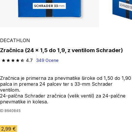
DECATHLON
Zračnica (24 x 1,5 do 1,9, z ventilom Schrader)
4.7
349 Ocene
4.7 od 5 zvezdic from 349 ocene
Zračnica je primerna za pnevmatike široke od 1,50 do 1,90
palca in premera 24 palcev ter s 33-mm Schrader
ventilom.
24-palčna Schrader zračnica (velik ventil) za 24-palčne
pnevmatike in kolesa.
ID
8640845
2,99 €