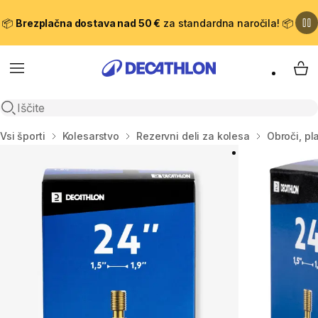
📦
Brezplačna dostava nad 50 €
za standardna naročila! 📦
Meni
Moj
Odpri iskanje
Domov
Vsi športi
Kolesarstvo
Rezervni deli za kolesa
Obroči, pl