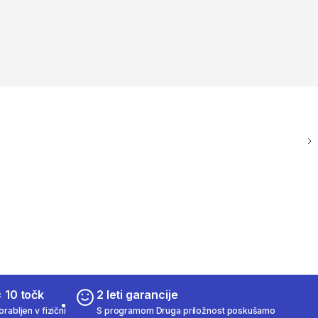
 10 točk
2 leti garancije
rabljen v fizični
S programom Druga priložnost poskušamo