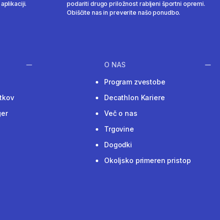
aplikaciji.
podariti drugo priložnost rabljeni športni opremi.
Obiščite nas in preverite našo ponudbo.
O NAS
Program zvestobe
tkov
Decathlon Kariere
ger
Več o nas
Trgovine
Dogodki
Okoljsko primeren pristop