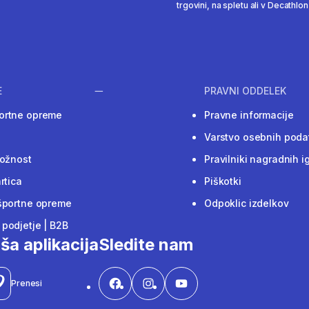
trgovini, na spletu ali v Decathlon 
E
PRAVNI ODDELEK
ortne opreme
Pravne informacije
Varstvo osebnih poda
ložnost
Pravilniki nagradnih i
rtica
Piškotki
športne opreme
Odpoklic izdelkov
podjetje | B2B
ša aplikacija
Sledite nam
Prenesi