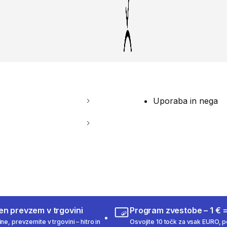
Uporaba in nega
en prevzem v trgovini
Program zvestobe – 1 € =
ne, prevzemite v trgovini – hitro in
Osvojite 10 točk za vsak EURO, po