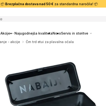
📦
Brezplačna dostava nad 50 €
za standardna naročila! 📦
skanje
Akcije
Najugodnejša kvaliteta
Novo
Servis in storitve
anje - akcije
Črn trd etui za plavalna očala