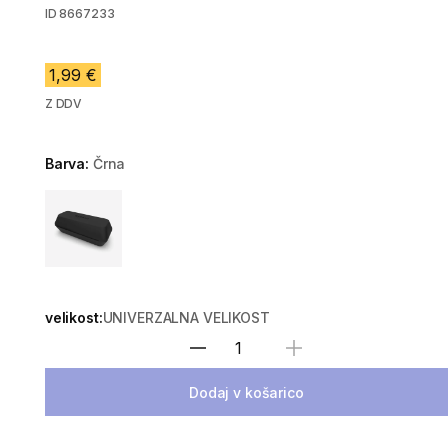
ID
8667233
1,99 €
Z DDV
Barva:
Črna
Choose a variant
velikost:
UNIVERZALNA VELIKOST
Izberite količino
Dodaj v košarico