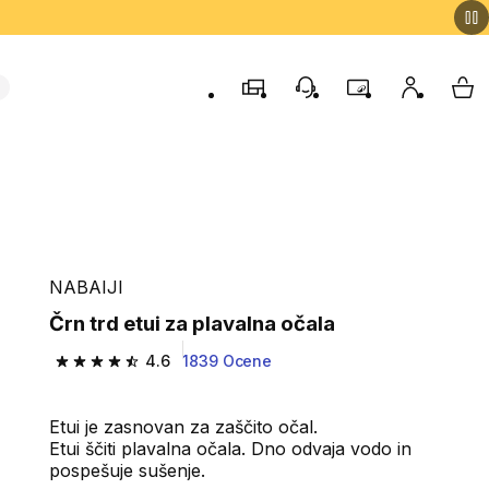
Trgovine
Podporo strankam
Program zvestob
Moj račun
Moj
NABAIJI
Črn trd etui za plavalna očala
4.6
1839 Ocene
4.6 od 5 zvezdic from 1839 ocene
Etui je zasnovan za zaščito očal.
Etui ščiti plavalna očala. Dno odvaja vodo in
pospešuje sušenje.