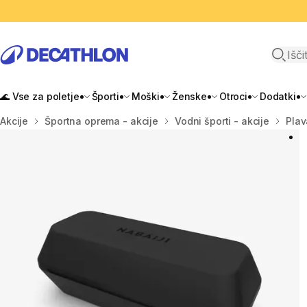
Odpri i
🌊 Vse za poletje
Športi
Moški
Ženske
Otroci
Dodatki
Domov
Akcije
Športna oprema - akcije
Vodni športi - akcije
Plav