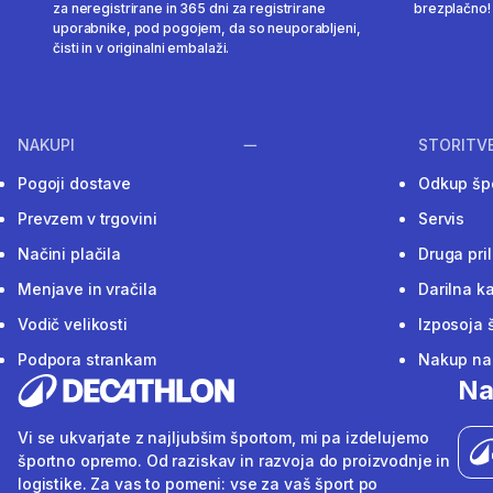
za neregistrirane in 365 dni za registrirane
brezplačno!
uporabnike, pod pogojem, da so neuporabljeni,
čisti in v originalni embalaži.
NAKUPI
STORITV
Pogoji dostave
Odkup šp
Prevzem v trgovini
Servis
Načini plačila
Druga pri
Menjave in vračila
Darilna ka
Vodič velikosti
Izposoja 
Podpora strankam
Nakup na 
Na
Vi se ukvarjate z najljubšim športom, mi pa izdelujemo
športno opremo. Od raziskav in razvoja do proizvodnje in
logistike. Za vas to pomeni: vse za vaš šport po