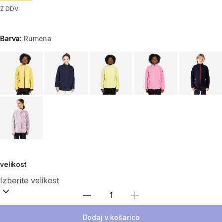
Z DDV
Barva:
Rumena
Choose a variant
velikost
Izberite količino
Dodaj v košarico