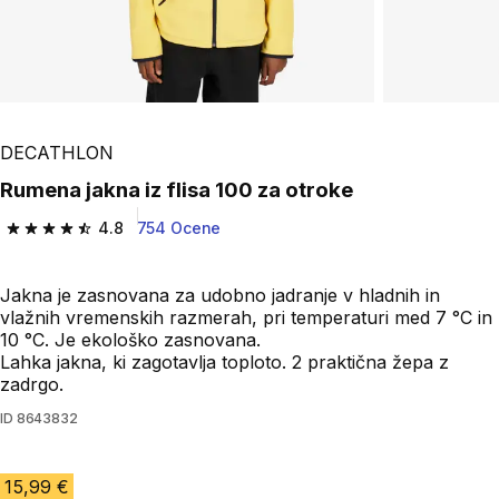
DECATHLON
Rumena jakna iz flisa 100 za otroke
4.8
754 Ocene
4.8 od 5 zvezdic from 754 ocene
Jakna je zasnovana za udobno jadranje v hladnih in
vlažnih vremenskih razmerah, pri temperaturi med 7 °C in
10 °C. Je ekološko zasnovana.
Lahka jakna, ki zagotavlja toploto. 2 praktična žepa z
zadrgo.
ID
8643832
15,99 €