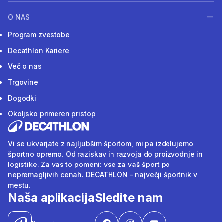
O NAS
Program zvestobe
Decathlon Kariere
Več o nas
Trgovine
Dogodki
Okoljsko primeren pristop
Vi se ukvarjate z najljubšim športom, mi pa izdelujemo
športno opremo. Od raziskav in razvoja do proizvodnje in
logistike. Za vas to pomeni: vse za vaš šport po
nepremagljivih cenah. DECATHLON - največji športnik v
mestu.
Naša aplikacija
Sledite nam