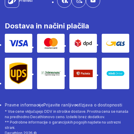
Prenesi
Dostava in načini plačila
Visa
Mastercard
Dpd
Gls
Ups
Intereuropa
Packeta Sledenje pošilj
WOLT
Pravne informacije
Prijavite ranljivost
Izjava o dostopnosti
* Vse cene vključujejo DDV in stroške dostave. Prvotna cena se nanaša
na predhodno Decathlonovo ceno. Izdelki brez dodatkov.
** Podrobne informacije o garancijskih pogojih najdete na ustrezni
strani.
Decathlon 2026 ©