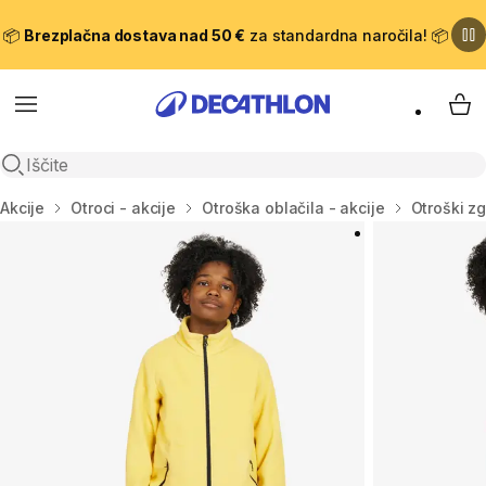
📦
Brezplačna dostava nad 50 €
za standardna naročila! 📦
Meni
Moj
Odpri iskanje
Domov
Akcije
Otroci - akcije
Otroška oblačila - akcije
Otroški zg