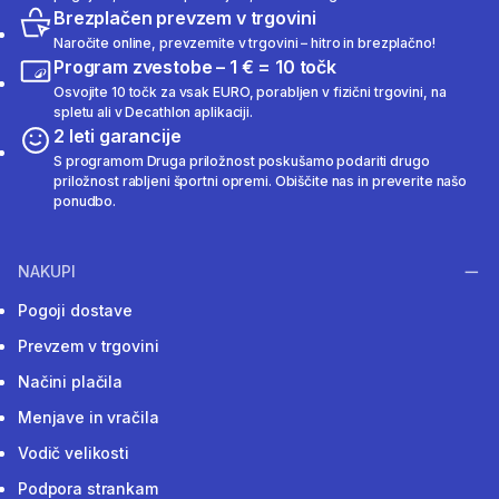
Brezplačen prevzem v trgovini
Naročite online, prevzemite v trgovini – hitro in brezplačno!
Program zvestobe – 1 € = 10 točk
Osvojite 10 točk za vsak EURO, porabljen v fizični trgovini, na
spletu ali v Decathlon aplikaciji.
2 leti garancije
S programom Druga priložnost poskušamo podariti drugo
priložnost rabljeni športni opremi. Obiščite nas in preverite našo
ponudbo.
NAKUPI
Pogoji dostave
Prevzem v trgovini
Načini plačila
Menjave in vračila
Vodič velikosti
Podpora strankam