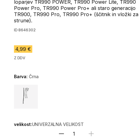
loparjev TR990 POWER, TR990 Power Lite, TR990
Power Pro, TR990 Power Pro+ ali staro generacijo
TR900, TR990 Pro, TR990 Pro+ (ščitnik in vložki za
strune).
ID
8646302
4,99 €
Z DDV
Barva:
Črna
Choose a variant
velikost:
UNIVERZALNA VELIKOST
Izberite količino