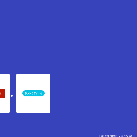
keta Sledenje pošiljki
WOLT
Decathlon 2026 ©