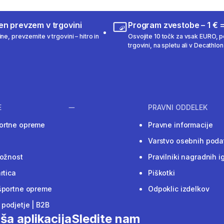
en prevzem v trgovini
Program zvestobe – 1 € =
ne, prevzemite v trgovini – hitro in
Osvojite 10 točk za vsak EURO, po
trgovini, na spletu ali v Decathlon 
E
PRAVNI ODDELEK
ortne opreme
Pravne informacije
Varstvo osebnih poda
ložnost
Pravilniki nagradnih i
rtica
Piškotki
športne opreme
Odpoklic izdelkov
podjetje | B2B
ša aplikacija
Sledite nam