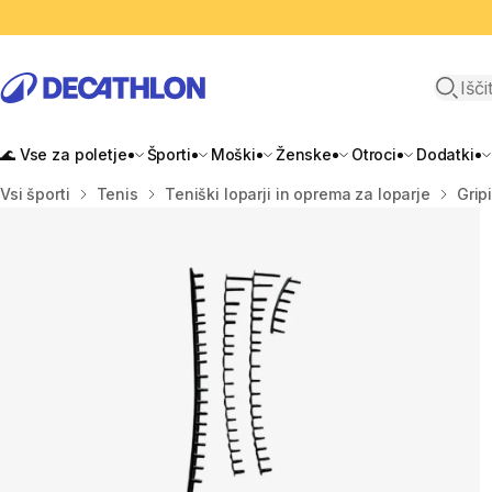
Odpri i
🌊 Vse za poletje
Športi
Moški
Ženske
Otroci
Dodatki
Domov
Vsi športi
Tenis
Teniški loparji in oprema za loparje
Gripi