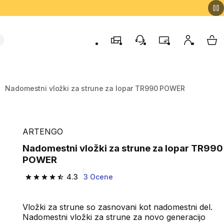
Trgovine
Podporo strankam
Program zvestob
Moj račun
Moj
Nadomestni vložki za strune za lopar TR990 POWER
ARTENGO
Nadomestni vložki za strune za lopar TR990
POWER
4.3
3 Ocene
4.3 od 5 zvezdic from 3 ocene
Vložki za strune so zasnovani kot nadomestni del.
Nadomestni vložki za strune za novo generacijo