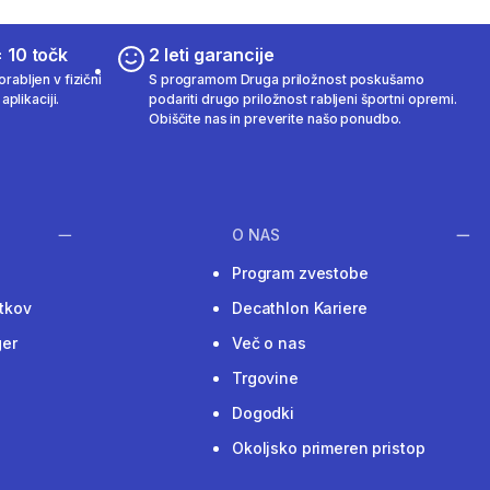
 10 točk
2 leti garancije
rabljen v fizični
S programom Druga priložnost poskušamo
aplikaciji.
podariti drugo priložnost rabljeni športni opremi.
Obiščite nas in preverite našo ponudbo.
O NAS
Program zvestobe
tkov
Decathlon Kariere
ger
Več o nas
Trgovine
Dogodki
Okoljsko primeren pristop