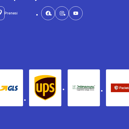
Prenesi
Gls
Ups
Intereuropa
Pac