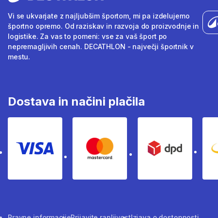
Vi se ukvarjate z najljubšim športom, mi pa izdelujemo
športno opremo. Od raziskav in razvoja do proizvodnje in
logistike. Za vas to pomeni: vse za vaš šport po
nepremagljivih cenah. DECATHLON - največji športnik v
mestu.
Dostava in načini plačila
Visa
Mastercard
Dpd
Pravne informacije
Prijavite ranljivost
Izjava o dostopnosti