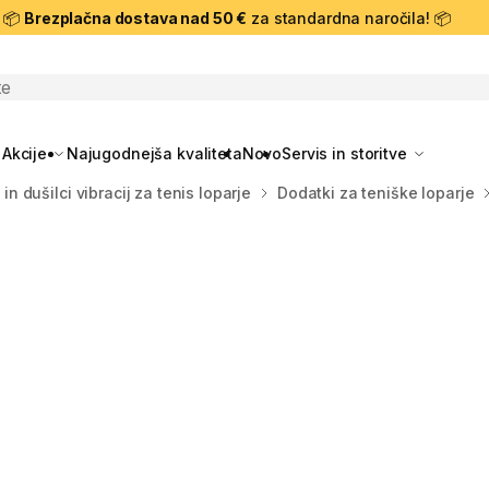
📦
Brezplačna dostava nad 50 €
za standardna naročila! 📦
skanje
Akcije
Najugodnejša kvaliteta
Novo
Servis in storitve
 in dušilci vibracij za tenis loparje
Dodatki za teniške loparje