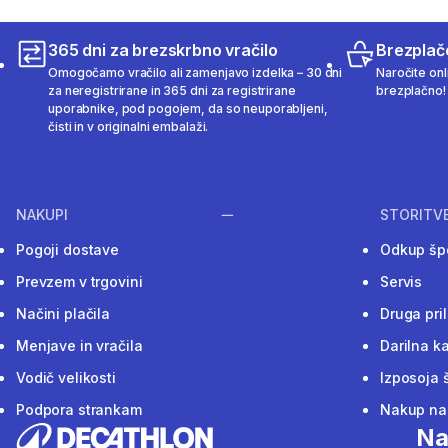
365 dni za brezskrbno vračilo
Brezplač
Omogočamo vračilo ali zamenjavo izdelka – 30 dni
Naročite onli
za neregistrirane in 365 dni za registrirane
brezplačno!
uporabnike, pod pogojem, da so neuporabljeni,
čisti in v originalni embalaži.
NAKUPI
STORITV
Pogoji dostave
Odkup šp
Prevzem v trgovini
Servis
Načini plačila
Druga pri
Menjave in vračila
Darilna ka
Vodič velikosti
Izposoja 
Podpora strankam
Nakup na 
Na