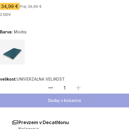
34,99 €
Prej 39,99 €
Z DDV
Barva:
Modra
Choose a variant
velikost:
UNIVERZALNA VELIKOST
Izberite količino
Dodaj v košarico
Prevzem v Decathlonu
Nalaganje