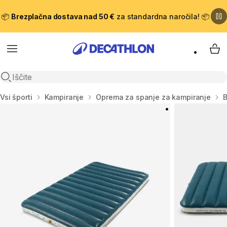
📦
Brezplačna dostava nad 50 €
za standardna naročila! 📦
Meni
Moj
Odpri iskanje
Domov
Vsi športi
Kampiranje
Oprema za spanje za kampiranje
B