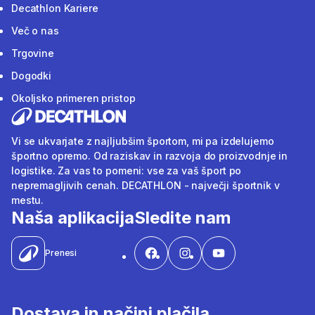
Decathlon Kariere
Več o nas
Trgovine
Dogodki
Okoljsko primeren pristop
Vi se ukvarjate z najljubšim športom, mi pa izdelujemo
športno opremo. Od raziskav in razvoja do proizvodnje in
logistike. Za vas to pomeni: vse za vaš šport po
nepremagljivih cenah. DECATHLON - največji športnik v
mestu.
Naša aplikacija
Sledite nam
Prenesi
Dostava in načini plačila