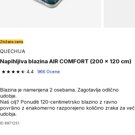
Znižana cena
QUECHUA
Napihljiva blazina AIR COMFORT (200 x 120 cm)
4.4
966 Ocene
4.4 od 5 zvezdic from 966 ocene
Blazina je namenjena 2 osebama. Zagotavlja odlično
udobje.
Naš cilj? Ponuditi 120-centimetrsko blazino z ravno
površino z enakomerno razporejeno količino zraka za več
udobja.
ID
8871251