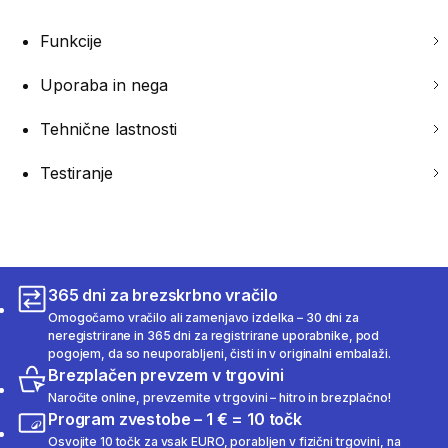
Funkcije
Uporaba in nega
Tehnične lastnosti
Testiranje
365 dni za brezskrbno vračilo
Omogočamo vračilo ali zamenjavo izdelka – 30 dni za
neregistrirane in 365 dni za registrirane uporabnike, pod
pogojem, da so neuporabljeni, čisti in v originalni embalaži.
Brezplačen prevzem v trgovini
Naročite online, prevzemite v trgovini – hitro in brezplačno!
Program zvestobe – 1 € = 10 točk
Osvojite 10 točk za vsak EURO, porabljen v fizični trgovini, na