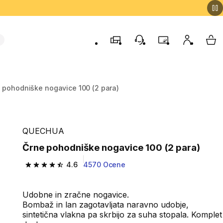
Trgovine
Podporo strankam
Program zvestob
Moj račun
Moj
 pohodniške nogavice 100 (2 para)
QUECHUA
Črne pohodniške nogavice 100 (2 para)
4.6
4570 Ocene
4.6 od 5 zvezdic from 4570 ocene
Udobne in zračne nogavice.
Bombaž in lan zagotavljata naravno udobje,
sintetična vlakna pa skrbijo za suha stopala. Komplet