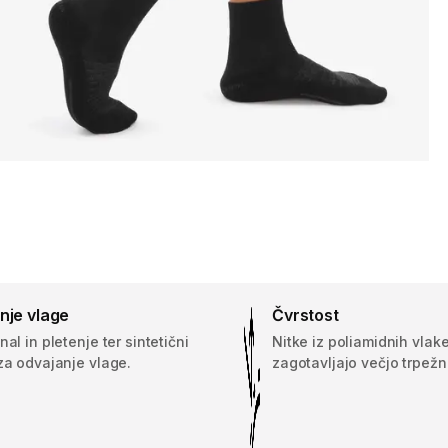
nje vlage
Čvrstost
nal in pletenje ter sintetični
Nitke iz poliamidnih vlak
za odvajanje vlage.
zagotavljajo večjo trpežn