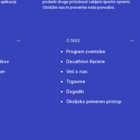
aplikaciji.
podariti drugo priložnost rabljeni športni opremi.
Obiščite nas in preverite našo ponudbo.
O NAS
Program zvestobe
tkov
Decathlon Kariere
ger
Več o nas
Trgovine
Dogodki
Okoljsko primeren pristop