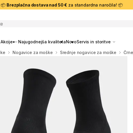
📦
Brezplačna dostava nad 50 €
za standardna naročila! 📦
skanje
Akcije
Najugodnejša kvaliteta
Novo
Servis in storitve
ške
Nogavice za moške
Srednje nogavice za moške
Črne