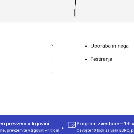
Uporaba in nega
Testiranje
en prevzem v trgovini
Program zvestobe – 1 € =
ne, prevzemite v trgovini – hitro in
Osvojite 10 točk za vsak EURO, po