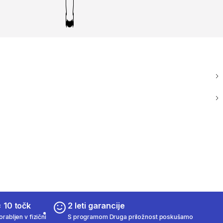
 10 točk
2 leti garancije
rabljen v fizični
S programom Druga priložnost poskušamo