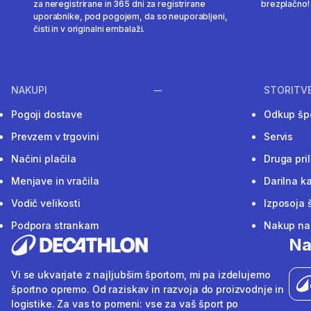
za neregistrirane in 365 dni za registrirane
brezplačno!
uporabnike, pod pogojem, da so neuporabljeni,
čisti in v originalni embalaži.
NAKUPI
STORITV
Pogoji dostave
Odkup šp
Prevzem v trgovini
Servis
Načini plačila
Druga pri
Menjave in vračila
Darilna ka
Vodič velikosti
Izposoja 
Podpora strankam
Nakup na 
Na
Vi se ukvarjate z najljubšim športom, mi pa izdelujemo
športno opremo. Od raziskav in razvoja do proizvodnje in
logistike. Za vas to pomeni: vse za vaš šport po