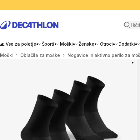
Odpri i
🌊 Vse za poletje
Športi
Moški
Ženske
Otroci
Dodatki
Domov
Moški
Oblačila za moške
Nogavice in aktivno perilo za mo