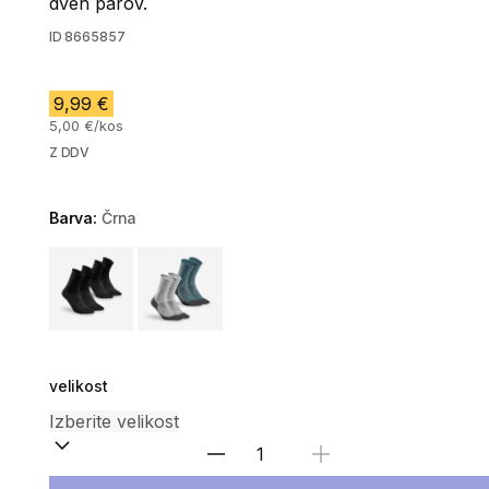
dveh parov.
ID
8665857
9,99 €
5,00 €/kos
Z DDV
Barva:
Črna
Choose a variant
velikost
Izberite količino