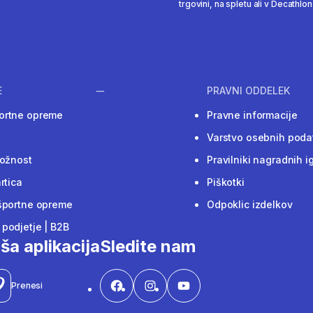
trgovini, na spletu ali v Decathlon 
E
PRAVNI ODDELEK
ortne opreme
Pravne informacije
Varstvo osebnih poda
ložnost
Pravilniki nagradnih i
rtica
Piškotki
športne opreme
Odpoklic izdelkov
podjetje | B2B
ša aplikacija
Sledite nam
Prenesi