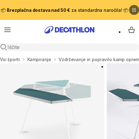
📦
Brezplačna dostava nad 50 €
za standardna naročila! 📦
Meni
Moj
Odpri iskanje
Domov
Vsi športi
Kampiranje
Vzdrževanje in popravilo kamp opre