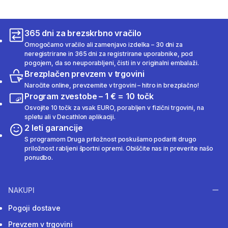
365 dni za brezskrbno vračilo
Omogočamo vračilo ali zamenjavo izdelka – 30 dni za
neregistrirane in 365 dni za registrirane uporabnike, pod
pogojem, da so neuporabljeni, čisti in v originalni embalaži.
Brezplačen prevzem v trgovini
Naročite online, prevzemite v trgovini – hitro in brezplačno!
Program zvestobe – 1 € = 10 točk
Osvojite 10 točk za vsak EURO, porabljen v fizični trgovini, na
spletu ali v Decathlon aplikaciji.
2 leti garancije
S programom Druga priložnost poskušamo podariti drugo
priložnost rabljeni športni opremi. Obiščite nas in preverite našo
ponudbo.
NAKUPI
Pogoji dostave
Prevzem v trgovini