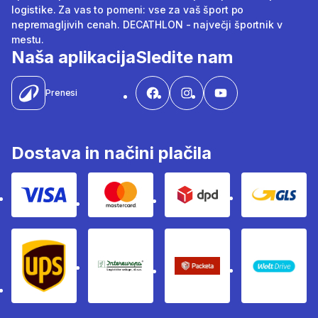
logistike. Za vas to pomeni: vse za vaš šport po
nepremagljivih cenah. DECATHLON - največji športnik v
mestu.
Naša aplikacija
Sledite nam
Prenesi
Dostava in načini plačila
Visa
Mastercard
Dpd
Gls
Ups
Intereuropa
Packeta Sledenje pošilj
WOLT