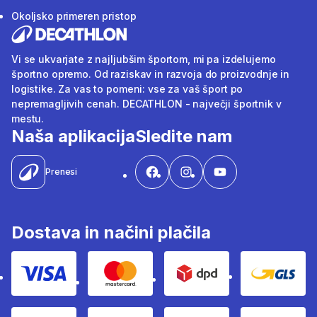
Okoljsko primeren pristop
Vi se ukvarjate z najljubšim športom, mi pa izdelujemo
športno opremo. Od raziskav in razvoja do proizvodnje in
logistike. Za vas to pomeni: vse za vaš šport po
nepremagljivih cenah. DECATHLON - največji športnik v
mestu.
Naša aplikacija
Sledite nam
Prenesi
Dostava in načini plačila
Visa
Mastercard
Dpd
Gls