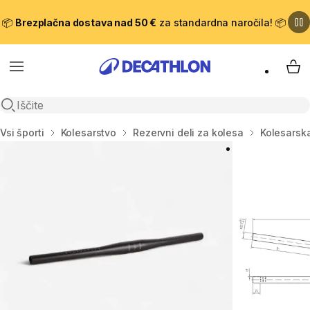
📦
Brezplačna dostava nad 50 €
za standardna naročila! 📦
Meni
Moj
Odpri iskanje
Domov
Vsi športi
Kolesarstvo
Rezervni deli za kolesa
Kolesarska