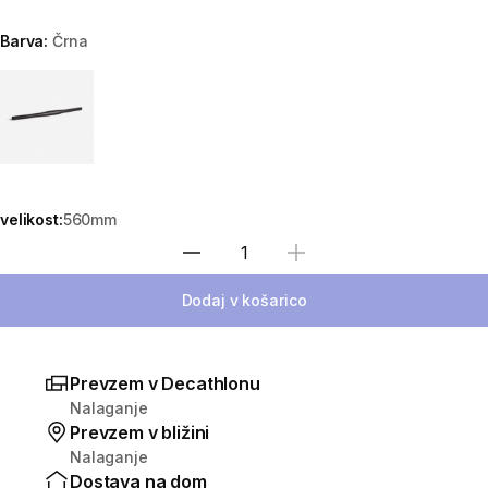
Barva:
Črna
Choose a variant
velikost:
560mm
Izberite količino
Dodaj v košarico
Prevzem v Decathlonu
Nalaganje
Prevzem v bližini
Nalaganje
Dostava na dom