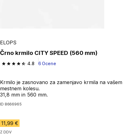
ELOPS
Črno krmilo CITY SPEED (560 mm)
4.8
6 Ocene
4.8 od 5 zvezdic from 6 ocene
Krmilo je zasnovano za zamenjavo krmila na vašem
mestnem kolesu.
31,8 mm in 560 mm.
ID
8666965
11,99 €
Z DDV