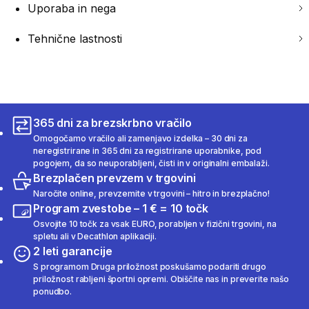
Uporaba in nega
Tehnične lastnosti
365 dni za brezskrbno vračilo
Omogočamo vračilo ali zamenjavo izdelka – 30 dni za
neregistrirane in 365 dni za registrirane uporabnike, pod
pogojem, da so neuporabljeni, čisti in v originalni embalaži.
Brezplačen prevzem v trgovini
Naročite online, prevzemite v trgovini – hitro in brezplačno!
Program zvestobe – 1 € = 10 točk
Osvojite 10 točk za vsak EURO, porabljen v fizični trgovini, na
spletu ali v Decathlon aplikaciji.
2 leti garancije
S programom Druga priložnost poskušamo podariti drugo
priložnost rabljeni športni opremi. Obiščite nas in preverite našo
ponudbo.